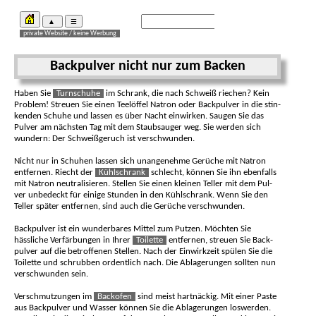
Backpulver nicht nur zum Backen
Haben Sie
Turn­schuhe
im Schrank, die nach Schweiß riechen? Kein
Pro­blem! Streuen Sie einen Tee­löffel Natron oder Backpulver in die stin­
kenden Schuhe und lassen es über Nacht einwirken. Saugen Sie das
Pulver am nächs­ten Tag mit dem Staub­sauger weg. Sie werden sich
wundern: Der Schweiß­geruch ist verschwun­den.
Nicht nur in Schuhen lassen sich unan­genehme Gerüche mit Natron
ent­fernen. Riecht der
Kühlschrank
schlecht, können Sie ihn ebenfalls
mit Natron neutra­lisieren. Stellen Sie einen kleinen Teller mit dem Pul­
ver unbe­deckt für einige Stunden in den Kühl­schrank. Wenn Sie den
Teller später ent­fernen, sind auch die Gerüche ver­schwunden.
Backpulver ist ein wunderbares Mittel zum Putzen. Möchten Sie
hässliche Ver­färbungen in Ihrer
Toi­lette
ent­fernen, streuen Sie Back­
pulver auf die betroffenen Stellen. Nach der Einwirk­zeit spülen Sie die
Toilette und schrubben ordent­lich nach. Die Ablagerungen sollten nun
verschwunden sein.
Verschmutzungen im
Backofen
sind meist hart­näckig. Mit einer Paste
aus Back­pulver und Wasser können Sie die Abla­gerungen los­werden.