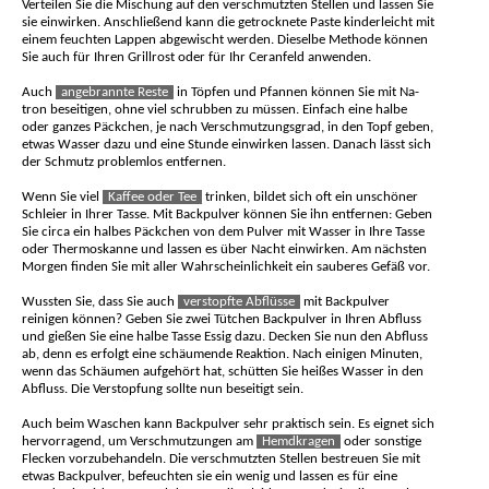
Verteilen Sie die Mischung auf den ver­schmutz­ten Stellen und lassen Sie
sie einwir­ken. Anschließend kann die getrock­nete Paste kinder­leicht mit
einem feuchten Lappen abgewischt werden. Dieselbe Methode können
Sie auch für Ihren Grill­rost oder für Ihr Ceran­feld anw­enden.
Auch
angebrannte Reste
in Töpfen und Pfannen können Sie mit Na­
tron besei­tigen, ohne viel schrubben zu müssen. Einfach eine halbe
oder ganzes Päck­chen, je nach Ver­schmutzungs­grad, in den Topf geben,
etwas Wasser dazu und eine Stunde einwir­ken lassen. Danach lässt sich
der Schmutz problem­los ent­fernen.
Wenn Sie viel
Kaffee oder Tee
trinken, bildet sich oft ein unschöner
Schleier in Ihrer Tasse. Mit Back­pulver können Sie ihn ent­fernen: Geben
Sie circa ein halbes Päck­chen von dem Pulver mit Wasser in Ihre Tasse
oder Thermos­kanne und lassen es über Nacht einwirken. Am nächs­ten
Morgen finden Sie mit aller Wahr­schein­lichkeit ein sau­beres Gefäß vor.
Wussten Sie, dass Sie auch
verstopfte Abflüsse
mit Back­pulver
reinigen können? Geben Sie zwei Tütchen Backpulver in Ihren Abfluss
und gießen Sie eine halbe Tasse Essig dazu. Decken Sie nun den Ab­fluss
ab, denn es erfolgt eine schäu­mende Reaktion. Nach einigen Minu­ten,
wenn das Schäumen aufgehört hat, schütten Sie heißes Wasser in den
Abfluss. Die Ver­stopfung sollte nun besei­tigt sein.
Auch beim Waschen kann Back­pulver sehr prak­tisch sein. Es eignet sich
hervor­ragend, um Verschmutzungen am
Hemdkragen
oder sonstige
Flecken vorzu­behandeln. Die verschmutz­ten Stellen be­streuen Sie mit
etwas Back­pulver, befeuch­ten sie ein wenig und lassen es für eine