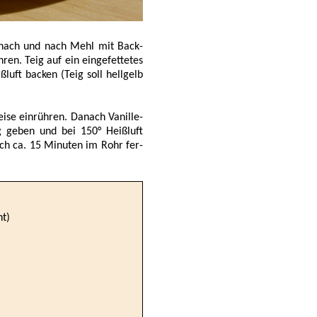
, nach und nach Mehl mit Back­
ren. Teig auf ein einge­fettetes
luft backen (Teig soll hell­gelb
eise ein­rühren. Danach Vanille­
g geben und bei 150° Heiß­luft
ch ca. 15 Minu­ten im Rohr fer­
ht)