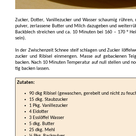
Zucker, Dotter, Vanille­zucker und Wasser schaumig rühren
pulver, zer­lassene Butter und Milch dazu­geben und weiter­rüh
Back­blech streichen und ca. 10 Minuten bei 160 – 170 ° Heiß­
sein).
In der Zwischen­zeit Schnee steif schlagen und Zucker löffel­w
zucker und Ribi­sel ein­mengen. Masse auf ge­backenen Tei
backen. Nach 10 Minu­ten Tempe­ratur auf null stellen und no
tig backen lassen.
Zutaten:
90 dkg Ribisel (gewaschen, gerebelt und nicht zu feuc
15 dkg. Staubzucker
1 Pkg. Vanillezucker
4 Eidotter
3 Esslöffel Wasser
5 dkg. Butter
25 dkg. Mehl
½ Pkg. Backpulver