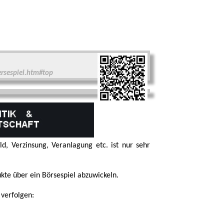
rsespiel.htm#top
d, Ver­zinsung, Veranlagung etc. ist nur sehr
te über ein Börse­spiel abzu­wickeln.
 verfolgen: