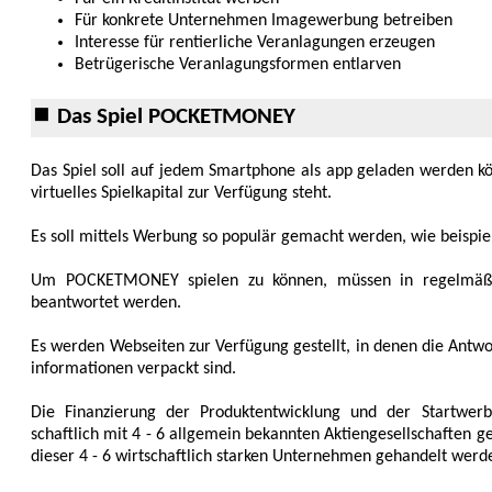
Für konkrete Unternehmen Image­werbung betreiben
Interesse für rentierliche Veran­lagungen erzeugen
Betrügerische Veranlagungsformen ent­larven
⏹ Das Spiel POCKETMONEY
Das Spiel soll auf jedem Smart­phone als app geladen werden k
virtuelles Spiel­kapital zur Verfü­gung steht.
Es soll mittels Werbung so popu­lär gemacht werden, wie beispie
Um POCKETMONEY spielen zu können, müssen in regel­mäßige
beant­wortet werden.
Es werden Webseiten zur Ver­fügung gestellt, in denen die Ant­wo
informationen ver­packt sind.
Die Finanzierung der Produkt­entwicklung und der Start­werb
schaftlich mit 4 - 6 all­gemein bekannten Aktien­gesell­schaften 
dieser 4 - 6 wirt­schaftlich starken Unter­nehmen gehandelt werd