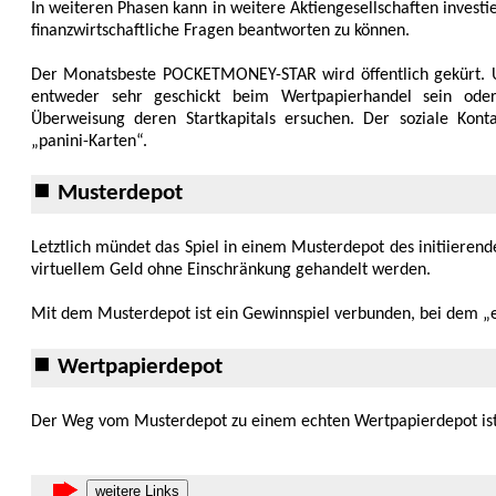
In weiteren Phasen kann in weitere Aktiengesellschaften investi
finanzwirtschaftliche Fragen beantworten zu können.
Der Monatsbeste POCKETMONEY-STAR wird öffentlich gekürt. U
entweder sehr geschickt beim Wertpapier­handel sein oder
Überweisung deren Start­kapitals ersuchen. Der soziale Konta
„panini-Karten“.
⏹ Musterdepot
Letztlich mündet das Spiel in einem Muster­depot des initiierende
virtuellem Geld ohne Einschrän­kung gehandelt werden.
Mit dem Musterdepot ist ein Gewinn­spiel verbunden, bei dem 
⏹ Wertpapierdepot
Der Weg vom Musterdepot zu einem echten Wertpapier­depot ist
weitere Links