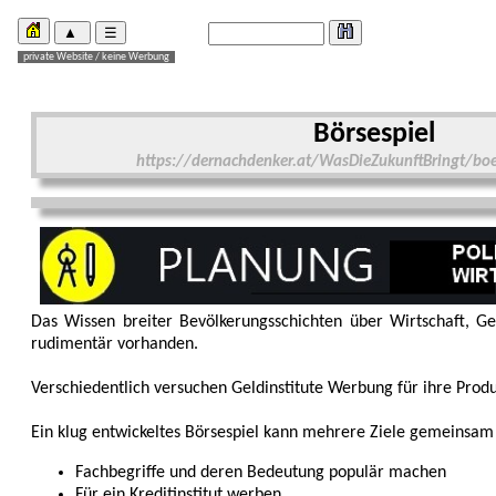
Börsespiel
https://dernachdenker.at/WasDieZukunftBringt/boe
Das Wissen breiter Bevölkerungs­schichten über Wirtschaft, Gel
rudimentär vor­handen.
Verschiedentlich versuchen Geldinstitute Werbung für ihre Produk
Ein klug entwickeltes Börsespiel kann mehrere Ziele gemeinsam
Fachbegriffe und deren Bedeutung populär machen
Für ein Kreditinstitut werben