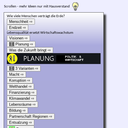
Scrollen - mehr Ideen nur mit Hausverstand
Wie viele Menschen verträgt die Erde?
Menschheit ⇨
Endzeit ⇨
Lebensqualität er­setzt Wir­t­schafts­wachs­tum
Visionen ⇨
Σ
Planung ⇨
Was die Zukunft bringt ⇨
Σ
3 Varianten ⇨
Macht ⇨
Korruption ⇨
Welthandel ⇨
Finanzierung ⇨
Klimawandel ⇨
Lebensräume ⇨
Bildung ⇨
Partnerschaft Regionen ⇨
Entsalzung ⇨