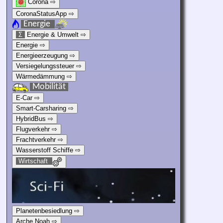
Corona ⇨
CoronaStatusApp ⇨
Energie
Σ
Energie & Umwelt ⇨
Energie ⇨
Energieerzeugung ⇨
Versiegelungssteuer ⇨
Wärmedämmung ⇨
Mobilität
E-Car ⇨
Smart-Carsharing ⇨
HybridBus ⇨
Flugverkehr ⇨
Frachtverkehr ⇨
Wasserstoff Schiffe ⇨
Wirtschaft
Planetenbesiedlung ⇨
Arche Noah ⇨