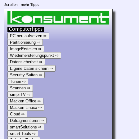
Scrollen - mehr Tipps
Computertipps
PC neu aufsetzen ⇨
Partitionierung ⇨
ImageErstellen ⇨
Wiederher­stellungspunkt ⇨
Datensicherheit ⇨
Eigene Daten sichern ⇨
Security Suiten ⇨
Tunen ⇨
Scannen ⇨
simpliTV ⇨
Macken Office ⇨
Macken Linuxx ⇨
Cloud ⇨
Defragmentieren ⇨
smartSolutions ⇨
smart Tools ⇨