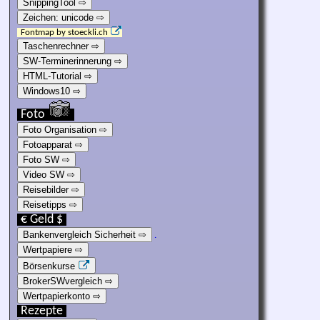
SnippingTool ⇨
Zeichen: unicode ⇨
Fontmap by stoeckli.ch
Taschenrechner ⇨
SW-Terminerinnerung ⇨
HTML-Tutorial ⇨
Windows10 ⇨
Foto
Foto Organisation ⇨
Fotoapparat ⇨
Foto SW ⇨
Video SW ⇨
Reisebilder ⇨
Reisetipps ⇨
€ Geld $
Bankenvergleich Sicherheit ⇨
.
Wertpapiere ⇨
Börsenkurse
BrokerSWvergleich ⇨
Wertpapierkonto ⇨
Rezepte