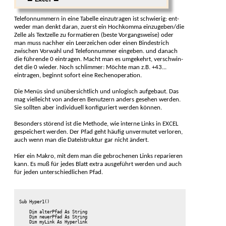
Telefonnummern in eine Tabelle einzutragen ist schwierig: ent­
weder man denkt daran, zuerst ein Hoch­komma einzu­geben/die
Zelle als Text­zelle zu formatieren (beste Vorgangs­weise) oder
man muss nachher ein Leer­zeichen oder einen Bindestrich
zwischen Vor­wahl und Tele­fon­nummer eingeben. und danach
die führende 0 eintragen. Macht man es umge­kehrt, verschwin­
det die 0 wieder. Noch schlimmer: Möchte man z.B. +43...
eintragen, beginnt sofort eine Rechen­operation.
Die Menüs sind unüber­sicht­lich und unlogisch aufgebaut. Das
mag vielleicht von anderen Benutzern anders gesehen werden.
Sie sollten aber indivi­duell konfi­guriert werden können.
Besonders störend ist die Methode, wie interne Links in EXCEL
gespei­chert werden. Der Pfad geht häufig unver­mutet verloren,
auch wenn man die Datei­struktur gar nicht ändert.
Hier ein Makro, mit dem man die gebrochen­en Links repa­rieren
kann. Es muß für jedes Blatt extra ausge­führt werden und auch
für jeden unterschied­lichen Pfad.
Sub Hyper1()

    Dim alterPfad As String

    Dim neuerPfad As String

    Dim myLink As Hyperlink
