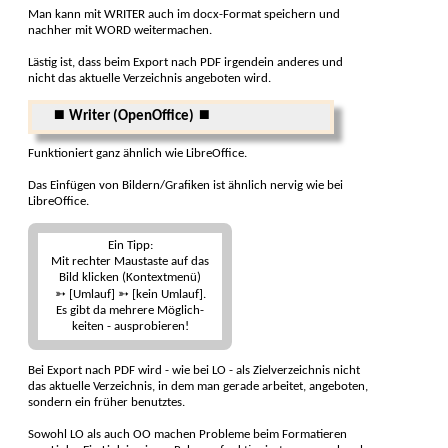
Man kann mit WRITER auch im docx-Format speichern und
nachher mit WORD weiter­machen.
Lästig ist, dass beim Export nach PDF irgend­ein anderes und
nicht das aktu­elle Ver­zeichnis ange­boten wird.
⏹ Writer (OpenOffice) ⏹
Funktioniert ganz ähnlich wie LibreOffice.
Das Einfügen von Bildern/Gra­fiken ist ähnlich nervig wie bei
Libre­Office.
Ein Tipp:
Mit rechter Maustaste auf das
Bild klicken (Kontextmenü)
➳ [Umlauf] ➳ [kein Umlauf].
Es gibt da mehrere Möglich­
keiten - aus­probieren!
Bei Export nach PDF wird - wie bei LO - als Ziel­verzeich­nis nicht
das aktuelle Verzeich­nis, in dem man gerade arbeitet, ange­boten,
sondern ein früher benutztes.
Sowohl LO als auch OO machen Probleme beim Forma­tieren