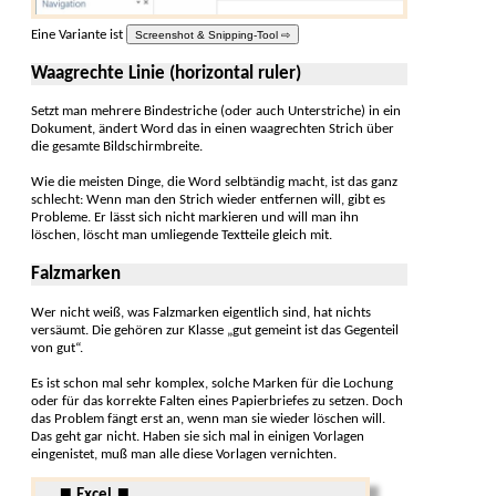
Eine Variante ist
Screenshot & Snipping-Tool ⇨
Waagrechte Linie (horizontal ruler)
Setzt man mehrere Binde­striche (oder auch Unter­striche) in ein
Doku­ment, ändert Word das in einen waag­rechten Strich über
die gesamte Bild­schirm­breite.
Wie die meisten Dinge, die Word selb­tändig macht, ist das ganz
schlecht: Wenn man den Strich wieder ent­fernen will, gibt es
Pro­bleme. Er lässt sich nicht mar­kieren und will man ihn
löschen, löscht man umlie­gende Text­teile gleich mit.
Falzmarken
Wer nicht weiß, was Falzmarken eigent­lich sind, hat nichts
versäumt. Die gehören zur Klasse „gut gemeint ist das Gegen­teil
von gut“.
Es ist schon mal sehr komplex, solche Marken für die Lochung
oder für das korrekte Falten eines Papierbriefes zu setzen. Doch
das Problem fängt erst an, wenn man sie wieder löschen will.
Das geht gar nicht. Haben sie sich mal in einigen Vor­lagen
eingenistet, muß man alle diese Vorlagen ver­nichten.
⏹ Excel ⏹