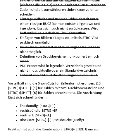
sind erforderlch und die wichtigs­ten Rahmen­muster
(einfache dicke Linie) sind nur mit scrollen zu er­reichen.
Zudem sind die auswählbaren Linien kaum zu unter­
scheiden.
Hintergrund­farbe und Rahmen leiden der­zeit unter
einem riesigen BUG! Rahmen entsteht irgendwo und
irgendwie, lässt sich auch nicht zurück­setzen. Wird
hoffentlich bald behoben - ist unzumutbar.
Einfügen von Bildern / Logos etc. mittels STRG-V ist
praktisch un­möglich.
Druck im Quer­format wird zwar ange­boten, ist aber
nicht möglich.
Definition von Druckbereichen funk­tioniert ein­fach
nicht.
PDF-Export wird in irgendein Verzeich­nis gestellt und
nicht in das aktuelle oder ein Standard­verzeichnis.
Ladezeit von CALC ist deutlich länger als von EXCEL
Vorteilhaft sind die Short-Cuts für Zellenformatierungen. Z.B.
[STRG]+[SHIFT]+[1] für Zahlen mit zwei Nachkommastellen und
[STRG]+[SHIFT]+[6] für Zahlen ohne Komma. Die Ausrichtung
lässt sich schnell ändern:
linksbündig: [STRG]+[L]
rechtsbündig: [STRG]+[R]
zentriert: [STRG]+[E]
Blocksatz: [STRG]+[J] (Eselsbrücke: justify)
Praktisch ist auch die Kombination [STRG]+[ENDE ⭣] um zum