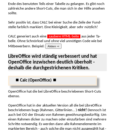
Ende des benutzten Teils einer Tabelle zu gelangen. Es gibt noch
zahlreiche andere Short-Cuts, die man sich in der Hilfe an­sehen
sollte.
Sehr positiv ist, dass CALC bei einer Suche die Zeile der Fund­
stelle farblich markiert. Eine Kleinig­keit, aber sehr nütz­lich!
CALC generiert auch eine
saubere HTML-Seite
aus jeder Ta­
belle. Ohne Schnörk­sel und ohne viel un­nötigen Code wie bei
Mit­bewer­bern. Beispiel:
Aktien ⇨
LibreOffice wird ständig verbessert und hat
OpenOffice in­zwischen deut­lich über­holt -
deshalb die durch­ge­striche­nen Kriti­ken.
⏹ Calc (OpenOffice) ⏹
OpenOffice hat die bei LibreOffice beschriebenen Short-Cuts
ebenso.
OpenOffice hat in der aktuellen Version all die bei Libre­Office
beschrie­benen bugs (Rahmen, Gitterlinien... )
nicht!
Dennoch ist
auch bei OO der Einsatz von Rahmen gewöhnungs­be­dürftig. Um
einen Rahmen dicker zu machen oder einzu­färben sind mehrere
Schritte not­wendig. Es werden dann alle Rahmenelemente im
mar­kierten Bereich - auch solche die man nicht aus­gewählt hat -