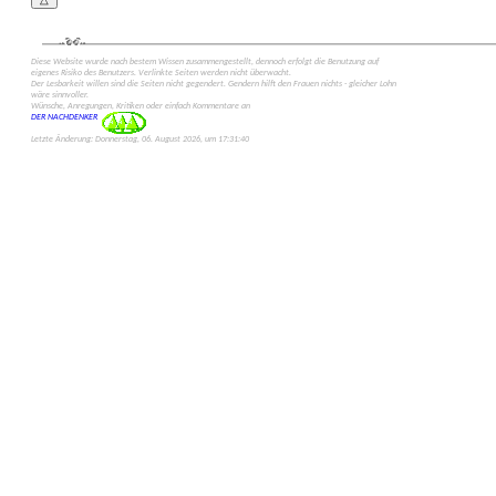
Diese Web­site wurde nach bestem Wissen zusammen­gestellt, dennoch erfolgt die Benutzung auf
eigenes Risiko des Benut­zers. Verlinkte Seiten werden nicht überwacht.
Der Lesbarkeit willen sind die Seiten nicht gegen­dert. Gendern hilft den Frauen nichts - gleicher Lohn
wäre sinn­voller.
Wünsche, Anregungen, Kritiken oder einfach Kommen­tare an
DER NACHDENKER
Letzte Änderung: Donnerstag, 06. August 2026, um 17:31:40