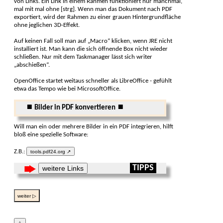
von Links. Ein Link in einem Rahmen funktio­niert nur manch­mal,
mal mit mal ohne [strg]. Wenn man das Dokument nach PDF
expor­tiert, wird der Rahmen zu einer grauen Hinter­grund­fläche
ohne jeg­lichen 3D-Effekt.
Auf keinen Fall soll man auf „Macro“ klicken, wenn JRE nicht
instal­liert ist. Man kann die sich öffnende Box nicht wieder
schließen. Nur mit dem Task­manager lässt sich writer
„abschießen“.
OpenOffice startet weitaus schneller als Libre­Office - gefühlt
etwa das Tempo wie bei Microsoft­Office.
⏹ Bilder in PDF konvertieren ⏹
Will man ein oder mehrere Bilder in ein PDF inte­grieren, hilft
bloß eine spe­zielle Soft­ware:
Z.B.:
tools.pdf24.org ↗
TIPPS
weitere Links
weiter ▷
△