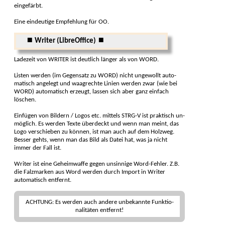
eingefärbt.
Eine eindeutige Empfehlung für OO.
⏹ Writer (LibreOffice) ⏹
Ladezeit von WRITER ist deutlich länger als von WORD.
Listen werden (im Gegensatz zu WORD) nicht ungewollt auto­
matisch angelegt und waagrechte Linien werden zwar (wie bei
WORD) auto­matisch erzeugt, lassen sich aber ganz einfach
löschen.
Einfügen von Bildern / Logos etc. mittels STRG-V ist prak­tisch un­
möglich. Es werden Texte über­deckt und wenn man meint, das
Logo ver­schieben zu können, ist man auch auf dem Holz­weg.
Besser gehts, wenn man das Bild als Datei hat, was ja nicht
immer der Fall ist.
Writer ist eine Geheimwaffe gegen unsinnige Word-Fehler. Z.B.
die Falz­marken aus Word werden durch Import in Writer
automatisch ent­fernt.
ACHTUNG: Es werden auch andere unbekannte Funktio­
nali­täten entfernt!