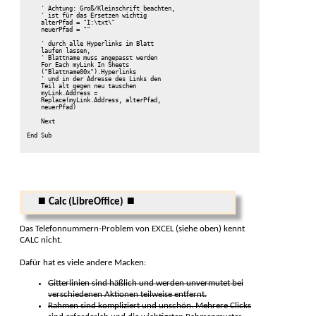
    ' Achtung: Groß/Kleinschrift beachten, 

    ' ist für das Ersetzen wichtig

    alterPfad = "I:\txt\"

    neuerPfad = ""

    ' durch alle Hyperlinks im Blatt 

    laufen lassen, 

    ' Blattname muss angepasst werden

    For Each myLink In Sheets

    ("Blattname00x").Hyperlinks

    ' und in der Adresse des Links den 

    Teil alt gegen neu tauschen

    myLink.Address = 

    Replace(myLink.Address, alterPfad, 

    neuerPfad)

    Next

⏹ Calc (LibreOffice) ⏹
Das Telefonnummern-Problem von EXCEL (siehe oben) kennt
CALC nicht.
Dafür hat es viele andere Macken:
Gitterlinien sind häßlich und werden unvermutet bei
verschie­denen Ak­tionen teil­weise ent­fernt.
Rahmen sind kompliziert und unschön. Mehrere Clicks