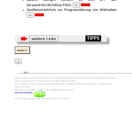
Vorwand=EU-Richtlinie PSD2:
⇨
Quellenverzeichnis zur Programmierung von Web­seiten:
⇨
TIPPS
weitere Links
weiter ▷
△
Diese Web­site wurde nach bestem Wissen zusammen­gestellt, dennoch erfolgt die Be­tnutzung auf eigenes
Risiko des Benut­zers. Verlinkte Seiten werden nicht überwacht.
Der Lesbarkeit willen sind die Seiten nicht gegen­dert. Gendern hilft den Frauen nichts - gleicher Lohn
wäre sinn­voller.
Wünsche, Anregungen, Kritiken oder einfach Kommen­tare an
DER NACHDENKER
Letzte Änderung: Samstag, 08. August 2026, um 02:42:31