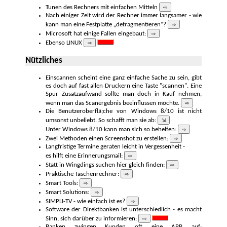
Tunen des Rechners mit einfachen Mitteln
⇨
Nach einiger Zeit wird der Rechner immer langsamer - wie
kann man eine Fest­platte „defrag­mentieren“?
⇨
Microsoft hat einige Fallen einge­baut:
⇨
Ebenso LINUX
⇨
Nützliches
Einscannen scheint eine ganz ein­fache Sache zu sein, gibt
es doch auf fast allen Druckern eine Taste "scannen". Eine
Spur Zusatz­aufwand sollte man doch in Kauf nehmen,
wenn man das Scan­ergebnis beein­flussen möchte.
⇨
Die Benutzerober­flä;che von Windows 8/10 ist nicht
umsonst unbe­liebt. So schafft man sie ab:
⇲
Unter Windows 8/10 kann man sich so be­helfen:
⇨
Zwei Methoden einen Screenshot zu erstellen:
⇨
Langfristige Termine geraten leicht in Ver­gessenheit -
es hilft eine Erinnerungs­mail:
⇨
Statt in Wingdings suchen hier gleich finden:
⇨
Praktische Taschen­rechner:
⇨
Smart Tools:
⇨
Smart Solutions:
⇨
SIMPLI-TV - wie einfach ist es?
⇨
Software der Direktbanken ist unterschied­lich - es macht
Sinn, sich darüber zu
infor­mieren:
⇨
Banken zwingen Kunden oft eine APP auf: