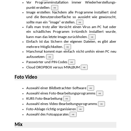
Vor Programminstallation immer Wieder­herstellungs­
punkt erstellen:
⇨
Image erstellen: Nachdem alle Programme installiert sind
und die Benutzer­oberfläche so aussieht wie gewünscht,
sollte man ein "image" erstellen.
⇨
Falls man trotz aller Vorsicht einen Virus am PC hat oder
ein schäd­liches Programm irrtümlich installiert wurde,
kann man das letzte Image zurück­holen.
⇨
Einfach ist das Sichern der eigenen Dateien, es gibt aber
mehrere Mög­lichkeiten.
⇨
Manchmal kommt man einfach nicht umhin einen PC neu
aufzusetzen:
⇨
Passwörter und PIN-Codes
⇨
Cloud DROPBOX versus MYALBUM
⇨
Foto Video
Auswahl einer Bildbetrachter-Software
⇨
Auswahl eines Foto-Bear­beitungs­programms
⇨
KURS Foto-Bear­beitung
⇨
Auswahl eines Video-Bearbeitungs­programms
⇨
Foto-Ablage richtig organi­sieren
⇨
Auswahl des Fotoapparates
⇨
Mix