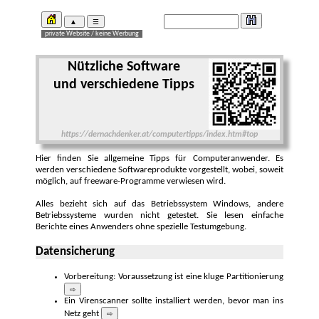
Nützliche Software
und verschiedene Tipps
https://dernachdenker.at/computertipps/index.htm#top
Hier finden Sie allgemeine Tipps für Computer­anwender. Es
werden verschie­dene Software­produkte vorge­stellt, wobei, soweit
möglich, auf free­ware-Pro­gramme ver­wiesen wird.
Alles bezieht sich auf das Betriebs­system Windows, andere
Betriebs­systeme wurden nicht ge­testet. Sie lesen einfache
Berichte eines Anwen­ders ohne spezielle Test­umgebung.
Datensicherung
Vorbereitung: Voraussetzung ist eine kluge Partitio­nierung
⇨
Ein Virenscanner sollte installiert werden, bevor man ins
Netz geht
⇨