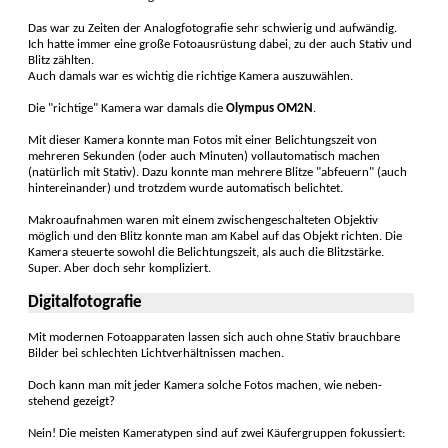
Das war zu Zeiten der Analog­foto­grafie sehr schwierig und aufwändig.
Ich hatte immer eine große Fotoausrüstung dabei, zu der auch Stativ und
Blitz zählten.
Auch damals war es wichtig die rich­tige Kamera auszuwählen.
Die "richtige" Kamera war damals die
Olympus OM2N
.
Mit dieser Kamera konnte man Fotos mit einer Belich­tungs­zeit von
mehreren Sekunden (oder auch Minuten) vollauto­matisch machen
(natürlich mit Sta­tiv). Dazu konnte man mehrere Blitze "abfeuern" (auch
hinter­einander) und trotz­dem wurde automa­tisch belich­tet.
Makro­aufnahmen waren mit einem zwischen­geschal­teten Objektiv
möglich und den Blitz konnte man am Kabel auf das Objekt richten. Die
Kamera steuerte sowohl die Be­lichtungs­zeit, als auch die Blitz­stärke.
Super. Aber doch sehr kompli­ziert.
Digitalfotografie
Mit modernen Fotoapparaten lassen sich auch ohne Stativ brauchbare
Bilder bei schlechten Lichtverhältnissen machen.
Doch kann man mit jeder Kamera solche Fotos machen, wie neben­
stehend gezeigt?
Nein! Die meisten Kameratypen sind auf zwei Käufer­gruppen fokus­siert: