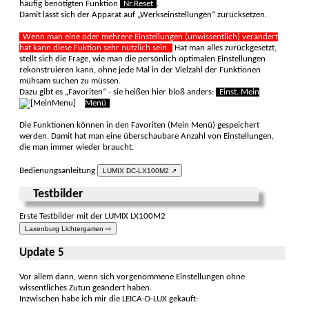
häufig benö­tigten Funk­tion
Nr.Reset
.
Damit lässt sich der Apparat auf „Werkseinstellungen“ zurück­setzen.
Wenn man eine oder mehrere Ein­stellungen (unwissent­lich) verändert
hat kann diese Fuktion sehr nützlich sein.
Hat man alles zurückgesetzt,
stellt sich die Frage, wie man die persönlich optimalen Einstel­lungen
rekonstruieren kann, ohne jede Mal in der Vielzahl der Funktionen
mühsam suchen zu müssen.
Dazu gibt es „Favoriten“ - sie heißen hier bloß anders:
Einst. Mein
Menü
Die Funktionen können in den Favo­riten (Mein Menü) gespei­chert
werden. Damit hat man eine über­schaubare Anzahl von Ein­stellungen,
die man immer wieder braucht.
Bedienungsanleitung
LUMIX DC-LX100M2 ↗
Testbilder
Erste Testbilder mit der LUMIX LX100M2
Laxenburg Lichtergarten ⇨
Update 5
Vor allem dann, wenn sich vorgenommene Einstellungen ohne
wissentliches Zutun geändert haben.
Inzwischen habe ich mir die LEICA-D-LUX gekauft: