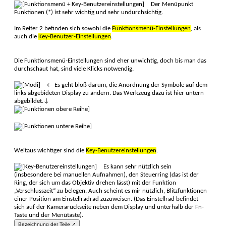
Der Menüpunkt
Funk­tionen (*) ist sehr wich­tig und sehr un­durch­sichtig.
Im Reiter 2 befinden sich sowohl die
Funktions­menü-Ein­stellungen
, als
auch die
Key-Benutzer-Ein­stellun­gen
.
Die Funktions­menü-Einstellun­gen sind eher un­wichtig, doch bis man das
durch­schaut hat, sind viele Klicks not­wendig.
← Es geht bloß darum, die An­ordnung der Symbole auf dem
links abge­bideten Display zu ändern. Das Werk­zeug dazu ist hier untern
abge­bildet.↓
Weitaus wichtiger sind die
Key-Benutzer­einstellun­gen
.
Es kann sehr nütz­lich sein
(insbesondere bei manuellen Auf­nahmen), den Steuer­ring (das ist der
Ring, der sich um das Objektiv drehen lässt) mit der Funktion
„Verschluss­zeit“ zu belegen. Auch scheint es mir nützlich, Blitz­funktionen
einer Position am Ein­stellrad­rad zuzuweisen. (Das Einstell­rad befindet
sich auf der Kamera­rück­seite neben dem Dis­play und unterhalb der Fn-
Taste und der Menü­taste).
Bezeichnung der Teile ↗