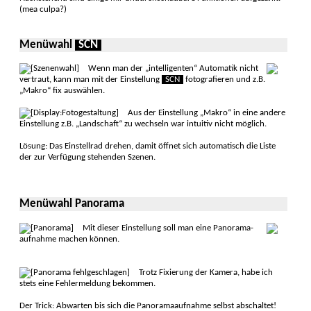
(mea culpa?)
Menüwahl
SCN
Wenn man der „intelligenten“ Automatik nicht
vertraut, kann man mit der Ein­stellung
SCN
foto­gra­fieren und z.B.
„Makro“ fix aus­wählen.
Aus der Einstellung „Makro“ in eine andere
Ein­stellung z.B. „Landschaft“ zu wech­seln war intuitiv nicht mög­lich.
Lösung: Das Einstell­rad drehen, damit öffnet sich auto­matisch die Liste
der zur Verfügung stehen­den Szenen.
Menüwahl Panorama
Mit dieser Ein­stellung soll man eine Pano­rama­
aufnahme machen können.
Trotz Fixierung der Kamera, habe ich
stets eine Fehler­meldung bekommen.
Der Trick: Abwarten bis sich die Pano­ramaauf­nahme selbst abschal­tet!