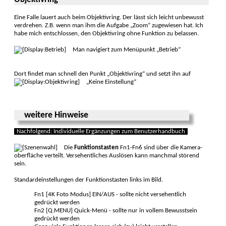
Objektivring
Eine Falle lauert auch beim Objektivring. Der lässt sich leicht unbewusst
ver­drehen. Z.B. wenn man ihm die Aufgabe „Zoom“ zugewiesen hat. Ich
habe mich ent­schlossen, den Objektiv­ring ohne Funktion zu belassen.
Man navigiert zum Menüpunkt „Betrieb“
Dort findet man schnell den Punkt „Objektivring“ und setzt ihn auf
„Keine Einstellung“
weitere Hinweise
Nachfolgend: Indivi­duelle Ergänzungen zum Benutzer­handbuch
Die
Funktionstasten
Fn1-Fn6 sind über die Kamera­
ober­fläche ver­teilt. Versehent­liches Aus­lösen kann manch­mal stö­rend
sein.
Standard­einstellun­gen der Funktions­tasten links im Bild.
Fn1 [4K Foto Modus] EIN/AUS - sollte nicht versehentlich
gedrückt werden
Fn2 [Q.MENU] Quick-Menü - sollte nur in vollem Bewusst­sein
gedrückt werden