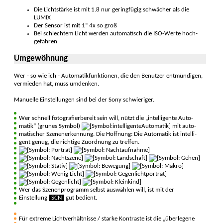
Die Lichtstärke ist mit 1.8 nur geringfügig schwächer als die
LUMIX
Der Sensor ist mit 1“ 4x so groß
Bei schlechtem Licht werden auto­matisch die ISO-Werte hoch­
gefahren
Umgewöhnung
Wer - so wie ich - Automatik­funktionen, die den Be­nutzer ent­mündigen,
vermie­den hat, muss umdenken.
Manuelle Einstellungen sind bei der Sony schwie­riger.
Wer schnell foto­grafier­bereit sein will, nützt die „intelli­gente Auto­
matik“ (grünes Symbol)
mit auto­
matischer Szenen­erkennung. Die Hoffnung: Die Auto­matik ist intelli­
gent genug, die richtige Zuord­nung zu treffen.
Wer das Szenenprogramm selbst auswählen will, ist mit der
Einstellung
SCN
gut bedient.
Für extreme Licht­verhält­nisse / starke Kon­traste ist die „über­legene