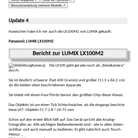
Benutzeranleitung mehrere Modelle ↗
Update 4
Inzwischen habe ich mir auch die LX100M2 von LUMIX gekauft:
Panasonic LUMIX LX100M2
Bericht zur LUMIX LX100M2
Die LX100 geht gerade noch als „Reisekamera“
durch.
Sie ist deutlich schwerer (fast 400 Gramm) und größer (11,5 x 66,2 cm)
als die beiden oben beschrie­benen Appa­rate.
Sie bietet mit einem Four­Thirds-Sen­sor den größten Chip dieser Klasse.
Das Objektiv ist um einen Tick lichtschwächer, als die eingangs beschrie­
bene LX7: Objektiv F1.7-2.8 / 24-75 mm
Schon auf den ersten Blick fällt auf: Das Gerät spricht alte Ana­log-
Fotogra­fen an. Alle wichtigen Bedien­elemente sind - wie in alten Zeiten -
sicht­bar und auch manuell zu bedienen. Es gibt natür­lich auch Touch-
Menüs ...