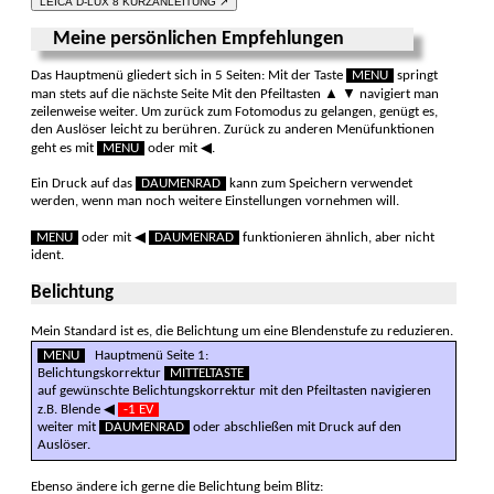
LEICA D-LUX 8 KURZANLEITUNG ↗
Meine persönlichen Empfehlungen
Das Hauptmenü gliedert sich in 5 Seiten: Mit der Taste
MENU
springt
man stets auf die nächste Seite Mit den Pfeiltasten ▲ ▼ navigiert man
zeilenweise weiter. Um zurück zum Fotomodus zu gelangen, genügt es,
den Auslöser leicht zu berühren. Zurück zu anderen Menüfunktionen
geht es mit
MENU
oder mit ◀.
Ein Druck auf das
DAUMENRAD
kann zum Speichern verwendet
werden, wenn man noch weitere Einstellungen vornehmen will.
MENU
oder mit ◀
DAUMENRAD
funktionieren ähnlich, aber nicht
ident.
Belichtung
Mein Standard ist es, die Belichtung um eine Blendenstufe zu reduzieren.
MENU
Hauptmenü Seite 1:
Belichtungskorrektur
MITTELTASTE
auf gewünschte Belichtungskorrektur mit den Pfeiltasten navigieren
z.B. Blende ◀
-1 EV
weiter mit
DAUMENRAD
oder abschließen mit Druck auf den
Auslöser.
Ebenso ändere ich gerne die Belichtung beim Blitz: