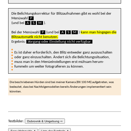
Die Belichtungs­korrektur für Blitz­auf­nahmen gibt es wohl bei der
Menü­wahl
P
(und bei
A
S
M
).
Bei der Menü­wahl
P
(und bei
A
S
M
)
kann man hingegen die
Blitz­auto­matik nicht benutzen.
Ergebnis:
Vorgang oder Ein­stellung nicht verfüg­bar
Es ist daher erfor­derlich, den Blitz ent­weder ganz auszu­schalten
oder ganz einzu­schalten. Ändert sich die Belich­tungs­situation,
muss man in den Menü­einstellun­gen erst müh­sam herum­
fummeln um weiter foto­grafieren zu können.
Die beschrie­benen Hürden sind bei meiner Kamera (RX 100 MI) aufge­treten, was
bedeu­tet, dass bei Nach­folge­modellen bereits Ände­rungen implemen­tiert sein
könn­ten.
Testbilder:
Dubrovnik & Umgebung ⇨
Sony Helpguide ↗
Liste der Symbole ↗