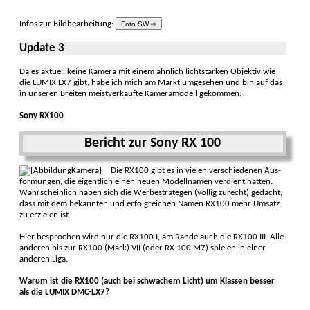
Infos zur Bildbearbeitung:
Foto SW ⇨
Update 3
Da es aktuell keine Kamera mit einem ähnlich licht­starken Objek­tiv wie
die LUMIX LX7 gibt, habe ich mich am Markt umgesehen und bin auf das
in unseren Breiten meist­verkaufte Kamera­modell gekommen:
Sony RX100
Bericht zur Sony RX 100
Die RX100 gibt es in vielen verschie­denen Aus­
for­mungen, die eigen­tlich einen neuen Modell­namen ver­dient hätten.
Wahr­scheinlich haben sich die Werbe­strategen (völlig zu­recht) gedacht,
dass mit dem bekann­ten und erfolg­reichen Namen RX100 mehr Umsatz
zu erzie­len ist.
Hier besprochen wird nur die RX100 I, am Rande auch die RX100 III. Alle
anderen bis zur RX100 (Mark) VII (oder RX 100 M7) spielen in einer
ande­ren Liga.
Warum ist die RX100 (auch bei schwachem Licht) um Klassen besser
als die LUMIX DMC-LX7?