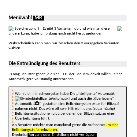
Menüwahl
MR
Es gibt 3 Varianten, ob und wie man diese
ändern kann, habe ich bis­lang noch nicht heraus­ge­funden.
Wahrschein­lich kann man nur zwischen den 3 vorge­geben Varian­ten
wäh­len.
Die Entmündigung des Benutzers
Es mag Benutzer geben, die sich - z.B. der Bequemlichkeit willen - einer
Automatik gern vollständig unterordnen.
Womit ich mir schwergetan habe: Die „intelligente“ Auto­matik
und auch die „überlegene“
Auto­matik
gestatten eine Belich­tungs­korrektur für Blitz­auf­
nahmen nicht. Das wäre oft sehr hilf­reich, da es (sogar häufig)
Belich­tungs­situa­tionen gibt, bei denen der Blitz­einsatz zu einer
Über­belichtung führt.
Als Benutzer möchte man manch­mal gerne die Auf­nahme
um eine
Belich­tungs­stufe redu­zieren.
Ergebnis:
Vorgang oder Eins­tellung nicht verfüg­bar