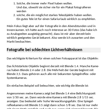
Solche, die immer mehr Pixel haben wollen.
Und das, obwohl sie sicher nie für ein Plakat fotogra­fieren
werden
solche, die ein möglichst starkes Tele­objek­tiv haben wollen.
Ein gutes Tele ist für einen Sa­fari­urlaub wirklich zu emp­fehlen.
Mein Fokus liegt aber auf der Foto­grafie in den Abend­stunden und in
Innenräu­men. Ich hätte auch noch Interesse an 3D Fotos (das habe ich
zu Analog­zeiten ausgiebig gemacht), dazu ist mir aber der­zeit kein
wirklich geeig­netes Gerät bekannt. Also werde ich zuwarten und den
Markt beo­bachten.
Fotografie bei schlechten Licht­verhältnissen
Das wichtigste Kri­terium für einen solchen Foto­apparat ist das Objektiv:
Das licht­stärkste Objek­tiv beginnt derzeit mit Blende 1.4. Manche Kame­
ras haben Blende 2.4 oder 2.8. Die Mehrheit der Geräte beginnt mit
Blende 3,5. Dazu gehören auch alle mir bekann­ten Spiegel­reflex- oder
System­kameras.
Ein einfaches Beispiel soll beleuchten, wie wichtig die Blende ist:
Angenommen meine Kamera zeigt bei Blende 1.4 eine Belichtungs­zeit
von 1/30 sec. an. Dann würde eine Kamera mit Blende 2.8 1/15 sec.
anzeigen. Das be­deutet sehr hohe Ver­wacklungs­gefahr. Eine Spiegel­
reflex­kamera mit Blende 3.5 zeigt dann schon 1/8 sec. Das ist nur mehr