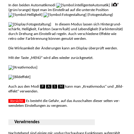
In den beiden Automatikmodi
(grün/orange) tippt man im Einstell­rad auf die unterste Position
(Fotogestaltung)
In diesem Modus lassen sich Hinter­grund­
schärfe, Hellig­keit, Farb­ton (warm/kalt) und Lebendig­keit (Farb­intensi­tät)
durch Drehung am Einstell­rad regeln. Auch verschie­dene Effek­te wie
retro oder Farb­trennung können ge­nutzt werden.
Die Wirksamkeit der Änderungen kann am Display überprüft werden.
Mit der Taste „MENÜ“ wird alles wieder zurückgesetzt.
Auch aus den Modi
P
A
S
M
kann man „Kreativ­modus“ und „Bild­
effekt“ ver­wenden.
Vorsicht:
Es besteht die Gefahr, auf das Aus­schal­ten dieser selten ver­
wendeten Ein­stellun­gen zu ver­gessen.
Verwirrendes
Nachstehend sind einige mir undurchschaubare Funktionen aufgezählt.