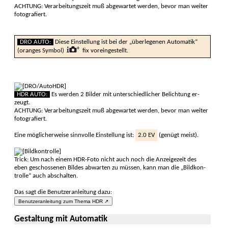
ACHTUNG: Verar­beitungs­zeit muß abge­wartet werden, bevor man weiter
foto­gra­fiert.
DRO AUTO:
Diese Ein­stellung ist bei der „über­legenen Auto­matik“
(oranges Sym­bol)
fix vor­ein­gestellt.
HDR AUTO:
Es werden 2 Bilder mit unter­schiedlicher Be­lich­tung er­
zeugt.
ACHTUNG: Ver­arbeitungs­zeit muß abge­wartet werden, bevor man weiter
foto­gra­fiert.
Eine möglicherweise sinn­volle Ein­stellung ist:
2.0 EV
(genügt meist).
Trick: Um nach einem HDR-Foto nicht auch noch die Anzeige­zeit des
eben geschos­senen Bildes abwar­ten zu müssen, kann man die „Bildkon­
trolle“ auch ab­schalten.
Das sagt die Benutzeranleitung dazu:
Benutzeranleitung zum Thema HDR ↗
Gestaltung mit Automatik