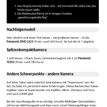
Das Display könnte heller sein - mit Sonnenbrille sieht man das
Motiv kaum mehr.
Die Bedienoberfläche ist in einigen Punkten
„gewöhnungsbedürftig“.
Nachfolgemodell
Sehr ähnlich und einen Tick besser - mit größerem Sensor - ist die
Panasonic DMC-LX15
(Preis: rund 500 Euro). Sie hat die LX 7 abgelöst.
Spitzenkompaktkamera
1 Zoll Sensor, 15fach Zoom, Licht­stärke beginnt mit 1,33
Panasonic
TZ202
(Preis: rund 780 Euro)
Andere Schwerpunkte - andere Kamera
Auf einer Safari wäre natür­lich eine Kame­ra mit "Superzoom" von Vor­
teil. Da habe ich persön­lich keine Erfah­rungen. Meine Recherchen haben
ergeben, dass es Super­zoomer von Fujifilm, Nikon, Olympus und Sony
und auch LUMIX gibt.
Bei der Sportfotografie ist es wichtig, schnelle Bild­folgen (Serien­bilder),
mit kurzer Belichtungs­zeit und dazu noch scharf (leistungsfä­higer Auto­