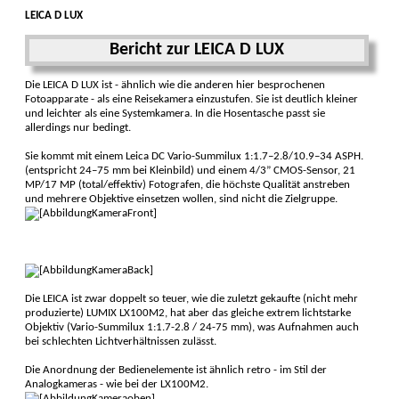
LEICA D LUX
Bericht zur LEICA D LUX
Die LEICA D LUX ist - ähnlich wie die anderen hier besprochenen
Fotoapparate - als eine Reisekamera einzustufen. Sie ist deutlich kleiner
und leichter als eine Systemkamera. In die Hosentasche passt sie
allerdings nur bedingt.
Sie kommt mit einem Leica DC Vario-Summilux 1:1.7–2.8/10.9–34 ASPH.
(entspricht 24–75 mm bei Kleinbild) und einem 4/3” CMOS-Sensor, 21
MP/17 MP (total/effektiv) Fotografen, die höchste Qualität anstreben
und mehrere Objektive einsetzen wollen, sind nicht die Zielgruppe.
Die LEICA ist zwar doppelt so teuer, wie die zuletzt gekaufte (nicht mehr
produzierte) LUMIX LX100M2, hat aber das gleiche extrem lichtstarke
Objektiv (Vario-Summilux 1:1.7-2.8 / 24-75 mm), was Auf­nahmen auch
bei schlechten Lichtverhältnissen zulässt.
Die Anordnung der Bedienelemente ist ähnlich retro - im Stil der
Analogkameras - wie bei der LX100M2.