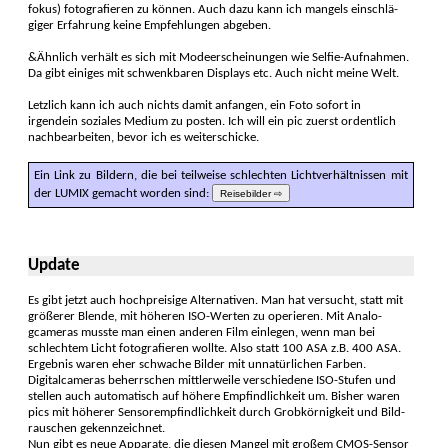
fokus) foto­grafieren zu können. Auch dazu kann ich mangels einschlä­
giger Er­fahrung keine Empfeh­lungen abgeben.
&Ähnlich verhält es sich mit Mode­erschei­nungen wie Selfie-Auf­nahmen.
Da gibt einiges mit schwenk­baren Dis­plays etc. Auch nicht meine Welt.
Letzlich kann ich auch nichts damit an­fangen, ein Foto sofort in
irgendein soziales Medium zu posten. Ich will ein pic zuerst or­dent­lich
nach­bear­beiten, bevor ich es weiterschicke.
Ein Link zu Bildern, die bei teilweise schlech­ten Licht­verhältnissen mit
der LUMIX gemacht worden sind:
Reisebilder ⇨
Update
Es gibt jetzt auch hoch­preisige Alter­nativen. Man hat ver­sucht, statt mit
größerer Blende, mit höheren ISO-Werten zu operieren. Mit Analo­
gcameras musste man einen anderen Film einlegen, wenn man bei
schlechtem Licht foto­grafieren wollte. Also statt 100 ASA z.B. 400 ASA.
Ergebnis waren eher schwache Bilder mit unnatür­lichen Farben.
Digitalcameras beherrschen mittler­weile verschiedene ISO-Stufen und
stellen auch automatisch auf hö­here Empfind­lichkeit um. Bisher waren
pics mit höherer Sensor­empfindlichkeit durch Grob­körnig­keit und Bild­
rauschen gekenn­zeichnet.
Nun gibt es neue Apparate, die diesen Mangel mit großem CMOS-Sensor