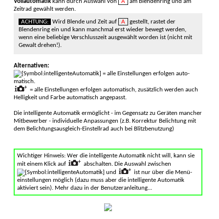
Vollauto­matik
kann durch Auswahl von
A
am Blenden­ring und am
Zeit­rad ge­wählt werden.
ACHTUNG:
Wird Blende und Zeit auf
A
gestellt, rastet der
Blenden­ring ein und kann manch­mal erst wieder bewegt werden,
wenn eine belie­bige Verschluss­zeit ausge­wählt worden ist (nicht mit
Ge­walt drehen!).
Alternativen:
= alle Einstellungen erfol­gen auto­
matisch.
= alle Einstellungen erfol­gen auto­matisch, zusätzlich werden auch
Hellig­keit und Farbe auto­matisch ange­passt.
Die intelligente Auto­matik ermög­licht - im Gegen­satz zu Geräten mancher
Mit­bewer­ber - individuelle Anpassun­gen (z.B. Korrek­tur Belich­tung mit
dem Belichtungs­aus­gleich-Ein­stell­rad auch bei Blitz­benut­zung)
Wichtiger Hinweis: Wer die intelligente Automatik nicht will, kann sie
mit einem Klick auf
abschalten. Die Auswahl zwischen
und
ist nur über die Menü­
einstellungen mög­lich (dazu muss aber die intelli­gente Auto­matik
aktiviert sein). Mehr dazu in der Benutzer­anleitung...