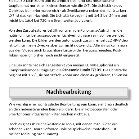
Sie hat 30-fach-Zoom und ist ähnlich klein und fast hosen­taschen­
tauglich, hat nur einen kleinen Sensor wie die LX7. Die Licht­stärke des
Objektivs ist im Normalbereich - als Zweitkamera neben der lichtstarken
LX7 ist das kein Nach­teil. Die Licht­stärke beginnt mit 1:4,3 bei 24mm und
reicht bis 1:6,4 bei 720mm Brenn­weiten­äquivalent.
Von den Zusatzfeatures gefällt vor allem die Pano­rama-Auf­nahme, die
natürlich nur bei ausge­wogenen Licht­verhält­nissen sinn­voll ver­wendet
werden kann. Die Bilder werden auto­matisch zusammen­gefügt! 4K-Video
ist toll, für meine Zwecke aber gar nicht not­wendig. Aller­dings kann man
aus den Videos auch brauchbare Einzel­bilder heraus­schneiden. Post­
fokus habe ich bisher noch nicht einge­setzt.
Eine Bekannte hat sich (angesteckt von meiner LUMIX-Euphorie) ein
Kompromiss­modell zugelegt: die
Panasonic Lumix TZ101
. Die Licht­stärke
beginnt mit 1:2,8, sie hat 10fach-Zoom und einen 4x größeren 1“-Sensor.
Nachbearbeitung
Wie wichtig eine nach­trägliche Bear­bei­tung sein kann, sieht man deutlich
an den neben­stehenden Beispiel­bildern. Die in Foto­apparaten oder
Smart­phones inte­grierten Filter reichen nicht aus.
Doch es gibt zahl­reiche kosten­lose Tools, mit denen man Bilder ver­
schönen kann. Teure Software - wie beispiels­weise Photo­shop - ist
meiner Mei­nung nach un­nötig.