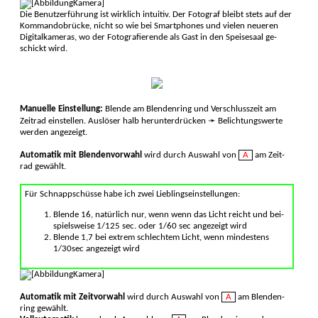
Die Benutzerführung ist wirklich intui­tiv. Der Foto­graf bleibt stets auf der
Kommando­brücke, nicht so wie bei Smart­phones und vielen neueren
Digital­kameras, wo der Foto­grafie­rende als Gast in den Speise­saal ge­
schickt wird.
Manuelle Einstellung:
Blende am Blenden­ring und Verschluss­zeit am
Zeit­rad ein­stellen. Auslöser halb herunter­drücken ➛ Belichtungs­werte
werden ange­zeigt.
Auto­matik mit Blenden­vorwahl
wird durch Auswahl von
A
am Zeit­
rad ge­wählt.
Für Schnappschüsse habe ich zwei Lieblings­einstel­lungen:
Blende 16, natürlich nur, wenn wenn das Licht reicht und bei­
spiels­weise 1/125 sec. oder 1/60 sec ange­zeigt wird
Blende 1,7 bei extrem schlech­tem Licht, wenn mindes­tens
1/30sec ange­zeigt wird
Auto­matik mit Zeit­vorwahl
wird durch Auswahl von
A
am Blenden­
ring ge­wählt.