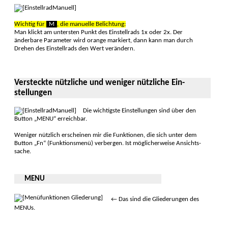
Wichtig für
M
, die manuelle Belichtung:
Man klickt am untersten Punkt des Einstell­rads 1x oder 2x. Der
änderbare Para­meter wird orange markiert, dann kann man durch
Drehen des Einstell­rads den Wert ver­ändern.
Versteckte nützliche und weniger nützliche Ein­
stellungen
Die wichtigste Einstellun­gen sind über den
Button „MENU“ erreich­bar.
Weniger nützlich erscheinen mir die Funk­tionen, die sich unter dem
Button „Fn“ (Funktionsmenü) verbergen. Ist möglicher­weise An­sichts­
sache.
MENU
← Das sind die Gliederun­gen des
MENUs.