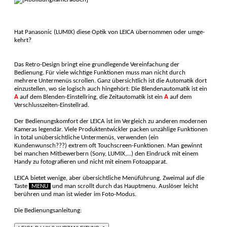
Hat Panasonic (LUMIX) diese Optik von LEICA übernommen oder um­ge­
kehrt?
Das Retro-Design bringt eine grundlegende Vereinfachung der
Bedienung. Für viele wichtige Funktionen muss man nicht durch
mehrere Unter­menüs scrollen. Ganz übersichtlich ist die Automatik dort
einzustellen, wo sie logisch auch hingehört: Die Blendenautomatik ist ein
A
auf dem Blenden-Einstellring, die Zeitautomatik ist ein
A
auf dem
Verschlusszeiten-Einstellrad.
Der Bedienungskomfort der LEICA ist im Vergleich zu anderen modernen
Kameras legendär. Viele Produktentwickler packen unzählige Funktionen
in total unüber­sichtliche Unter­menüs, verwenden (ein
Kundenwunsch???) extrem oft Touchscreen-Funktionen. Man gewinnt
bei manchen Mitbewerbern (Sony, LUMIX,...) den Eindruck mit einem
Handy zu fotografieren und nicht mit einem Fotoapparat.
LEICA bietet wenige, aber übersichtliche Menüführung. Zweimal auf die
Taste
MENU
und man scrollt durch das Hauptmenu. Auslöser leicht
berühren und man ist wieder im Foto-Modus.
Die Bedienungsanleitung: