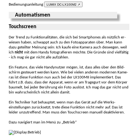
Bedienungsanleitung
LUMIX DC-LX100M2 ↗
Automatismen
Touchscreen
Der Trend zu Funktionali­täten, die sich bei Smart­phones als nützlich er­
wiesen haben, schwappt auch zu den Foto­apparaten über. Man kann
dazu geteil­ter Meinung sein: Ich kaufe eine Kamera auch deswegen, weil
ich
nicht
mit dem Handy foto­grafieren möchte. Die Gründe sind viel­fältig
- ich mag sie gar nicht alle auf­zählen.
Ein Feature, das viele Handy­nutzer mögen, ist, dass alles über den Bild­
schirm ge­steuert werden kann. Wie bei vielen anderen modernen Kame­
ras ist diese Funktion nun auch bei der LX100MII imple­mentiert. Das
führt z.B. dazu, dass der Appa­rat, wenn er am Trage­gurt vor dem Körper
baumelt, bei jeder Berüh­rung ein Foto auslöst. Ich mag das gar nicht und
bin wahr­scheinlich nicht allein damit.
Ein Techniker hat behauptet, wenn man das Gerät auf die Werks­
einstellungen zurücksetzt, trete diese Funktion nicht mehr auf. Das ist
leider unzu­treffend. Man muss den Touch­screen manuell deak­tivieren.
Dazu navigiert man im Menü zu „Betrieb“