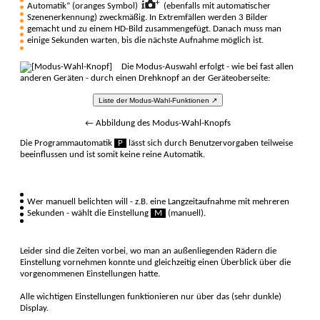
Auto­matik“ (oranges Sym­bol)
(ebenfalls mit auto­matischer
Szenen­erkennung) zweck­mäßig. In Extrem­fällen werden 3 Bilder
gemacht und zu einem HD-Bild zusammen­gefügt. Danach muss man
einige Se­kunden warten, bis die nächste Auf­nahme mög­lich ist.
Die Modus-Auswahl erfolgt - wie bei fast allen
anderen Geräten - durch einen Dreh­knopf an der Geräte­ober­seite:
Liste der Modus-Wahl-Funktionen ↗
← Abbildung des Modus-Wahl-Knopfs
Die Programm­auto­matik
P
lässt sich durch Be­nutzer­vorgaben teil­weise
be­einflus­sen und ist so­mit keine reine Auto­matik.
Wer manuell belichten will - z.B. eine Lang­zeitauf­nahme mit mehre­ren
Se­kunden - wählt die Ein­stellung
M
(manuell).
Leider sind die Zeiten vorbei, wo man an außen­liegenden Rädern die
Einstellung vor­nehmen konnte und gleich­zeitig einen Über­blick über die
vorge­nommenen Ein­stellun­gen hatte.
Alle wichtigen Ein­stellun­gen funktio­nieren nur über das (sehr dunkle)
Display.