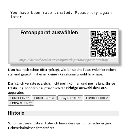
Fotoapparat auswählen
https://dernachdenker.at/computertipps/fotoapparat.htm#top
Man hat mich schon öfter gefragt, wie ich solche Fotos (wie hier neben­
stehend gezeigt) mit einer kleinen Reise­kamera wohl hinkriege.
Das ist, ich verrate es gleich, nicht mein Können und meine langjährige
Erfahrung, sondern hauptsäch­lich die
richtige Aus­wahl des Foto­
apparates
.
LUMIX LX7 ▽
LUMIX TZ81 ▽
Sony RX 100 ▽
LUMIX LX100 ▽
LEICA D LUX ▽
Historie
Schon seit vielen Jahren habe ich besonders gern unter schwie­rigen
Licht­ver­hältnissen foto­grafiert.