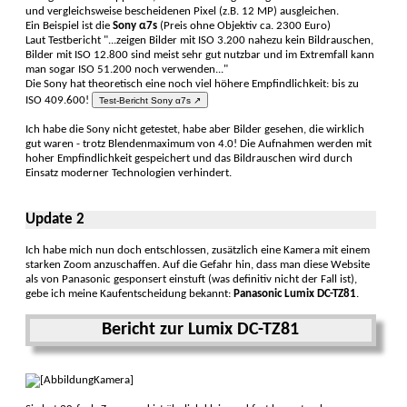
und vergleich­sweise bescheidenen Pixel (z.B. 12 MP) ausgleichen.
Ein Beispiel ist die
Sony α7s
(Preis ohne Objektiv ca. 2300 Euro)
Laut Testbericht "...zeigen Bilder mit ISO 3.200 nahezu kein Bildrauschen,
Bilder mit ISO 12.800 sind meist sehr gut nutz­bar und im Extrem­fall kann
man sogar ISO 51.200 noch verwenden..."
Die Sony hat theoretisch eine noch viel höhere Empfind­lichkeit: bis zu
ISO 409.600!
Test-Bericht Sony α7s ↗
Ich habe die Sony nicht getestet, habe aber Bilder ge­sehen, die wirklich
gut waren - trotz Blenden­maximum von 4.0! Die Auf­nahmen werden mit
hoher Empfind­lichkeit gespei­chert und das Bild­rauschen wird durch
Einsatz moderner Techno­logien ver­hindert.
Update 2
Ich habe mich nun doch entschlossen, zusätz­lich eine Kamera mit einem
star­ken Zoom anzu­schaffen. Auf die Gefahr hin, dass man diese Website
als von Pana­sonic gespon­sert einstuft (was definitiv nicht der Fall ist),
gebe ich meine Kauf­ent­scheidung be­kannt:
Panasonic Lumix DC-TZ81
.
Bericht zur Lumix DC-TZ81