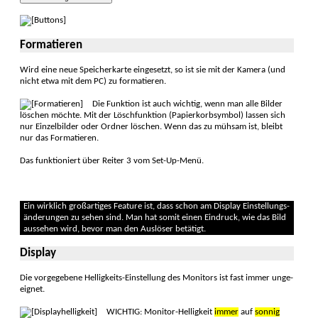
Formatieren
Wird eine neue Speicher­karte einge­setzt, so ist sie mit der Kamera (und
nicht etwa mit dem PC) zu forma­tieren.
Die Funktion ist auch wich­tig, wenn man alle Bil­der
löschen möchte. Mit der Lösch­funktion (Papier­korb­symbol) lassen sich
nur Einzel­bilder oder Ordner löschen. Wenn das zu mühsam ist, bleibt
nur das Forma­tieren.
Das funktioniert über Reiter 3 vom Set-Up-Menü.
Ein wirklich groß­artiges Feature ist, dass schon am Dis­play Ein­stellungs­
änderungen zu sehen sind. Man hat somit einen Ein­druck, wie das Bild
aus­sehen wird, bevor man den Aus­löser betätigt.
Display
Die vorgegebene Hellig­keits-Einstel­lung des Moni­tors ist fast immer unge­
eignet.
WICHTIG: Monitor-Hellig­keit
immer
auf
sonnig