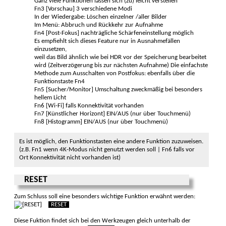
Ganz viele Funk­tionen lassen sich (zu) leicht ver­stellen
Fn3 [Vorschau] 3 verschiedene Modi
In der Wiedergabe: Löschen einzelner /aller Bilder
Im Menü: Abbruch und Rückkehr zur Aufnahme
Fn4 [Post-Fokus] nachträgliche Schärfen­einstellung möglich
Es empfiehlt sich dieses Feature nur in Ausnahme­fällen
einzusetzen,
weil das Bild ähnlich wie bei HDR vor der Speiche­rung bearbeitet
wird (Zeit­verzö­gerung bis zur näch­sten Auf­nahme) Die einfachste
Methode zum Aus­schalten von Post­fokus: ebenfalls über die
Funktions­taste Fn4
Fn5 [Sucher/Monitor] Umschaltung zweckmäßig bei be­sonders
hellem Licht
Fn6 [Wi-Fi] falls Konnektivität vor­handen
Fn7 [Künstlicher Horizont] EIN/AUS (nur über Touchmenü)
Fn8 [Histogramm] EIN/AUS (nur über Touchmenü)
Es ist möglich, den Funktions­tasten eine andere Funktion zuzu­weisen.
(z.B. Fn1 wenn 4K-Modus nicht ge­nutzt werden soll | Fn6 falls vor
Ort Konnek­tivität nicht vor­handen ist)
RESET
Zum Schluss soll eine besonders wichtige Funktion erwähnt werden:
RESET
Diese Fuktion findet sich bei den Werkzeugen gleich unter­halb der