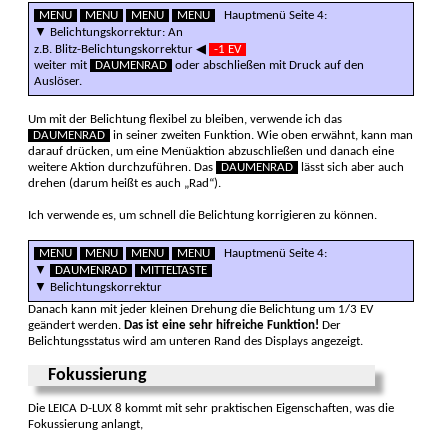
MENU
MENU
MENU
MENU
Hauptmenü Seite 4:
▼ Belichtungskorrektur: An
z.B. Blitz-Belichtungskorrektur ◀
-1 EV
weiter mit
DAUMENRAD
oder abschließen mit Druck auf den
Auslöser.
Um mit der Belichtung flexibel zu bleiben, verwende ich das
DAUMENRAD
in seiner zweiten Funktion. Wie oben erwähnt, kann man
darauf drücken, um eine Menüaktion abzuschließen und danach eine
weitere Aktion durchzuführen. Das
DAUMENRAD
lässt sich aber auch
drehen (darum heißt es auch „Rad“).
Ich verwende es, um schnell die Belichtung korrigieren zu können.
MENU
MENU
MENU
MENU
Hauptmenü Seite 4:
▼
DAUMENRAD
MITTELTASTE
▼ Belichtungskorrektur
Danach kann mit jeder kleinen Drehung die Belichtung um 1/3 EV
geändert werden.
Das ist eine sehr hifreiche Funktion!
Der
Belichtungsstatus wird am unteren Rand des Displays angezeigt.
Fokussierung
Die LEICA D-LUX 8 kommt mit sehr praktischen Eigenschaften, was die
Fokussierung anlangt,