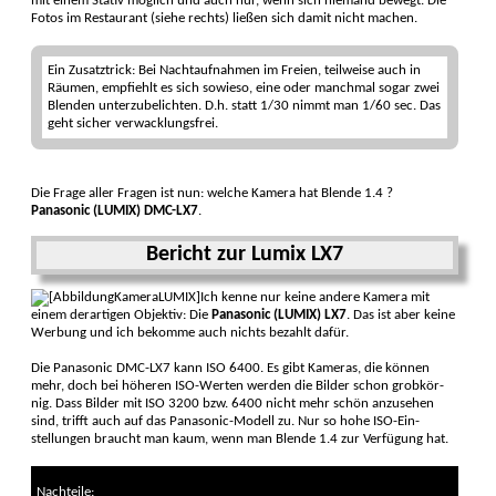
mit einem Sta­tiv möglich und auch nur, wenn sich niemand bewegt. Die
Fotos im Restau­rant (siehe rechts) ließen sich damit nicht machen.
Ein Zusatztrick: Bei Nacht­aufnahmen im Freien, teil­weise auch in
Räumen, empfiehlt es sich sowieso, eine oder manch­mal sogar zwei
Blenden unter­zu­belichten. D.h. statt 1/30 nimmt man 1/60 sec. Das
geht sicher ver­wacklungs­frei.
Die Frage aller Fragen ist nun: welche Kamera hat Blende 1.4 ?
Panasonic (LUMIX) DMC-LX7
.
Bericht zur Lumix LX7
Ich kenne nur keine an­dere Kamera mit
einem der­artigen Objek­tiv: Die
Panasonic (LUMIX) LX7
. Das ist aber keine
Werbung und ich bekomme auch nichts bezahlt dafür.
Die Panasonic DMC-LX7 kann ISO 6400. Es gibt Kameras, die können
mehr, doch bei höheren ISO-Werten wer­den die Bilder schon grobkör­
nig. Dass Bilder mit ISO 3200 bzw. 6400 nicht mehr schön anzu­sehen
sind, trifft auch auf das Pana­sonic-Modell zu. Nur so hohe ISO-Ein­
stellun­gen braucht man kaum, wenn man Blende 1.4 zur Verfü­gung hat.
Nachteile: