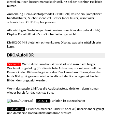
einstellen. Noch besser: manuelle Einstellung bei der Monitor-Hellig­keit
nutzen.
Anmerkung: Dem Nachfol­ge­modell RX100 MIII) wurde ein (kompli­ziert
hand­hab­barer) Sucher spendiert. Besser (aber teurer) wäre wahr­
scheinlich ein OLED-Dis­play gewesen.
Alle wichtigen Ein­stellun­gen funktio­nieren nur über das (sehr dunkle)
Display. Dabei hilft ein Extra-Sucher leider gar nicht.
Die RX100 MIII bietet ein schwenk­bares Display, was sehr nütz­lich sein
kann.
DRO/AutoHDR
Vorsicht:
Wenn diese Funktion akti­viert ist und man nach langer
Wartezeit ungeduldig (für die nächste Auf­nahme) zoomt, wechselt die
Kamera in den Bild­wiedergabe­modus. Das kann dazu führen, dass das
letzte Bild groß ge­zoomt wird oder die auf der Kamera ge­speicher­ten
Bilder klein ange­zeigt werden.
Wenn das passiert, hilft es die Auslöse­taste zu drücken, dann ist man
wieder bereit für das näch­ste Foto.
DR OFF:
Funktion ist ausgeschaltet
DRO AUTO:
Es werden mehrere Bilder (2 oder 3?) über­einander ge­legt
und damit eine Hoch­qualitäts­aufnahme erzeugt.