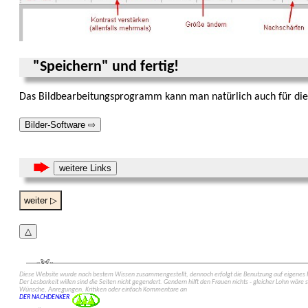
"Speichern" und fertig!
Das Bildbearbeitungs­programm kann man natürlich auch für die
Bilder-Software ⇨
weitere Links
weiter ▷
△
Diese Web­site wurde nach bestem Wissen zusammen­gestellt, dennoch erfolgt die Benutzung auf eigenes Ri
Der Lesbarkeit willen sind die Seiten nicht gegen­dert. Gendern hilft den Frauen nichts - gleicher Lohn wäre s
Wünsche, Anregungen, Kritiken oder einfach Kommen­tare an
DER NACHDENKER