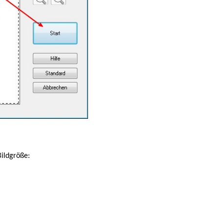
ild­größe: