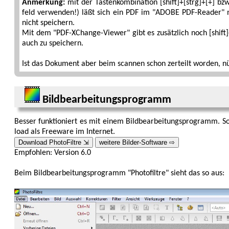
Anmerkung:
mit der Tastenkombination
[shift]+[strg]+[+]
bz
feld verwenden!) läßt sich ein PDF im "ADOBE PDF-Reader" n
nicht speichern.
Mit dem "PDF-XChange-Viewer" gibt es zusätzlich noch
[shift
auch zu speichern.
Ist das Dokument aber beim scannen schon zer­teilt worden, nü
Bildbearbeitungsprogramm
Besser funktioniert es mit einem Bild­bearbeitungs­programm. 
load als Free­ware im Internet.
Download PhotoFiltre ⇲
weitere Bilder-Software ⇨
Empfohlen: Version 6.0
Beim Bildbearbeitungsprogramm "Photofiltre" sieht das so aus: