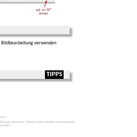
 Bild­bearbeitung verwenden
TIPPS
siko des Benut­zers. Verlinkte Seiten werden nicht überwacht.
innvoller.