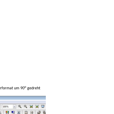
o
er­format um 90
gedreht