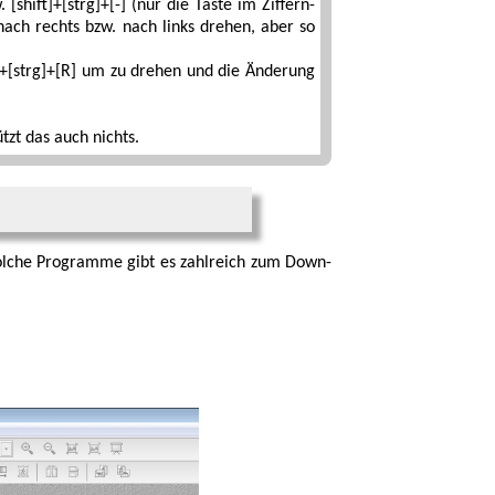
w.
[shift]+[strg]+[-]
(nur die Taste im Ziffern­
ach rechts bzw. nach links drehen, aber so
]+[strg]+[R]
um zu drehen und die Änderung
tzt das auch nichts.
Solche Programme gibt es zahlreich zum Down­