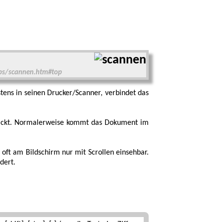
pps/scannen.htm#top
stens in seinen Drucker/Scanner, verbindet das
hickt. Normaler­weise kommt das Dokument im
 oft am Bild­schirm nur mit Scrollen einsehbar.
dert.