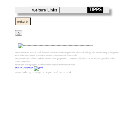
TIPPS
weitere Links
weiter ▷
△
Diese Web­site wurde nach bestem Wissen zusammen­gestellt, dennoch erfolgt die Be­tnutzung auf eigenes
Risiko des Benut­zers. Verlinkte Seiten werden nicht überwacht.
Der Lesbarkeit willen sind die Seiten nicht gegen­dert. Gendern hilft den Frauen nichts - gleicher Lohn
wäre sinn­voller.
Wünsche, Anregungen, Kritiken oder einfach Kommen­tare an
DER NACHDENKER
Letzte Änderung: Sonntag, 09. August 2026, um 03:54:18