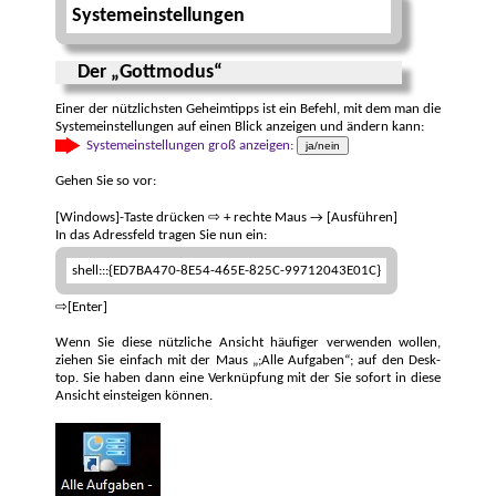
System­ein­stellungen
Der „Gottmodus“
Einer der nütz­lichsten Geheim­tipps ist ein Befehl, mit dem man die
System­einstellungen auf einen Blick an­zeigen und ändern kann:
Systemeinstellungen groß anzeigen:
ja/nein
Gehen Sie so vor:
[Windows]-Taste drücken ⇨ + rechte Maus → [Ausführen]
In das Adressfeld tragen Sie nun ein:
shell:::{ED7BA470-8E54-465E-825C-99712043E01C}
⇨[Enter]
Wenn Sie diese nützliche Ansicht häufiger ver­wenden wollen,
ziehen Sie ein­fach mit der Maus „;Alle Auf­gaben“; auf den Desk­
top. Sie haben dann eine Verknüp­fung mit der Sie sofort in diese
An­sicht ein­steigen können.