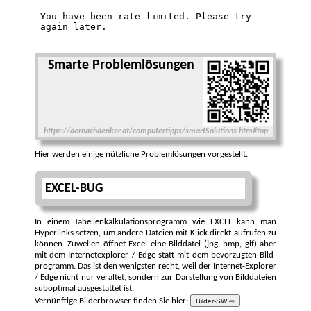
Smarte Problemlö­sungen
https://dernachdenker.at/computertipps/smartSolutions.htm#top
Hier werden einige nützliche Problem­lösungen vorge­stellt.
EXCEL-BUG
In einem Tabellen­kalkulations­programm wie EXCEL kann man
Hyper­links setzen, um andere Dateien mit Klick direkt auf­rufen zu
können. Zuweilen öffnet Excel eine Bild­datei (jpg, bmp, gif) aber
mit dem Inter­netexplorer / Edge statt mit dem bevor­zugten Bild­
programm. Das ist den wenigsten recht, weil der Internet-Explorer
/ Edge nicht nur ver­altet, sondern zur Dar­stellung von Bild­dateien
suboptimal ausgestattet ist.
Vernünf­tige Bilder­browser finden Sie hier:
Bilder-SW ⇨