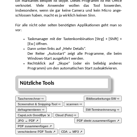
Ein markantes Beispiel ist Skype. Dieses Programm ist mit Office
ver­knotet. Viele Anwender wollen das Tool loswerden,
insbesondere, wenn sie gar keine Camera und kein Micro ange­
schlossen haben, macht es ja wirk­lich keinen Sinn.
Für alle nicht oder selten benötigten Applikationen geht man so
vor:
Taskmanager mit der Tastenkombination [Strg] + [Shift] +
[Esc] öffnen.
Dann unten links auf „Mehr Details“.
Der Reiter „Autostart“ zeigt alle Programme, die beim
Windows-Start ausgeführt werden.
Rechtsklick auf „Skype“ (oder ein beliebig anderes
Programm) um den automatischen Start zudeaktivieren.
Nützliche Tools
Taschenrechner ⇨
Bildbearbeitungs-SW ⇨
Screenshot & Snipping-Tool ⇨
scannen ⇨
defragmentieren ⇨
SW-Terminerinnerung ⇨
CapsLock GoodBye ⇲
Cloud (Foto) ⇨
JPG → PDF ↗
PDF direkt zusammenfügen ↗
PDF zusammenfügen ↗
verschiedene PDF Tools ↗
CDA → MP3 ↗