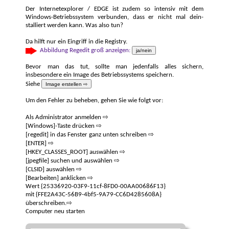
Der Internetexplorer / EDGE ist zudem so intensiv mit dem
Windows-Betriebs­system ver­bunden, dass er nicht mal dein­
stalliert werden kann. Was also tun?
Da hilft nur ein Eingriff in die Regis­try.
Abbildung Regedit groß anzeigen:
ja/nein
Bevor man das tut, sollte man jedenfalls alles sichern,
insbesondere ein Image des Betriebssystems speichern.
Siehe
Image erstellen ⇨
Um den Fehler zu beheben, gehen Sie wie folgt vor:
Als Administrator anmelden ⇨
[Windows]-Taste drücken ⇨
[regedit] in das Fenster ganz unten schreiben ⇨
[ENTER] ⇨
[HKEY_CLASSES_ROOT] auswählen ⇨
[jpegfile] suchen und auswählen ⇨
[CLSID] auswählen ⇨
[Bearbeiten] anklicken ⇨
Wert {25336920-03F9-11cf-8FD0-00AA00686F13}
mit {FFE2A43C-56B9-4bf5-9A79-CC6D4285608A}
überschreiben.⇨
Computer neu starten