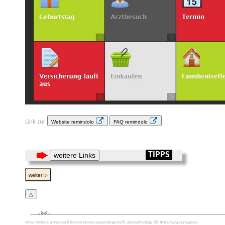
Link zur
Website remindolo
FAQ remindolo
TIPPS
weitere Links
weiter ▷
△
Diese Web­site wurde nach bestem Wissen zusammen­gestellt, dennoch erfolgt die Be­tnutzung auf eigenes