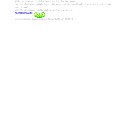
Risiko des Benut­zers. Verlinkte Seiten werden nicht über­wacht.
Der Lesbarkeit willen sind die Seiten nicht gegen­dert. Gendern hilft den Frauen nichts - gleicher Lohn
wäre sinn­voller.
Wünsche, Anregungen, Kriti­ken oder einfach Kommen­tare an
DER NACHDENKER
Letzte Änderung: Donnerstag, 06. August 2026, um 16:33:13