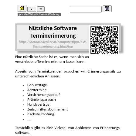
Nützliche Soft­ware
Terminer­innerung
https://dernachdenker.at/computertipps/SW-
Terminerinnerung.htm#top
Eine nützliche Sache ist es, wenn man sich an
verschie­dene Ter­mine erinnern lassen kann.
Abseits vom Termin­kalender brauchen wir Er­innerungs­mails zu
unterschied­lichen An­lässen:
Geburtstage
Arzttermine
Versicherungsablauf
Prämiensparbuch
Handyvertrag
Zeitschriftenabonnement
nächste Impfung
...
Tatsächlich gibt es eine Viel­zahl von Anbie­tern von Erinnerungs­
software.