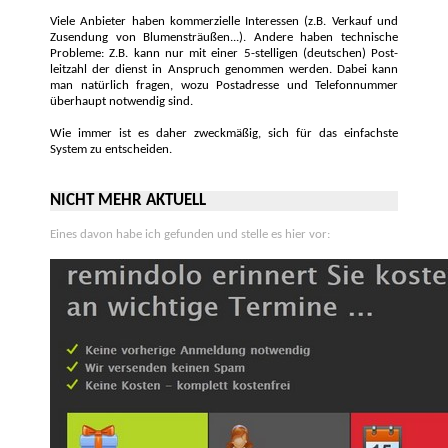
Viele Anbieter haben kommerzielle Inter­essen (z.B. Verkauf und
Zu­sendung von Blumen­sträußen...). Andere haben tech­nische
Pro­bleme: Z.B. kann nur mit einer 5-stelligen (deutschen) Post­
leitzahl der dienst in Anspruch ge­nommen werden. Dabei kann
man natür­lich fragen, wozu Post­adresse und Telefon­nummer
über­haupt not­wendig sind.
Wie immer ist es daher zweck­mäßig, sich für das ein­fachste
System zu ent­scheiden.
NICHT MEHR AKTUELL
Eines davon habe ich gefunden und stelle es hier vor: