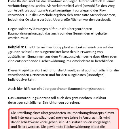
Diese Bauten sind für die Bewohner ein Segen, führen letztlich zu einer
Verhüttelung des Landes. Als Verkehrsmittel wird (sowohl für den Weg
zur Arbeit, als auch zum Freizeitvergnügen) vorwiegend der Pkw
verwendet. Für die Gemeinde ergeben sich zwar satte Mehreinnahmen,
jedoch der Ortskern verödet. Übergroße Flächen werden versiegelt.
Gegen solche Widmungen hilft nur ein übergeordneten
Raumordnungskonzept, das auch von den Gemeinden eingehalten
werden muss.
Beispiel 3:
Eine Unternehmerlobby plant ein Einkaufszentrum auf der
„grünen Wiese“. Der Bürgermeister lässt sich in Erwartung von
zusätzlichen Einnahmen aus dem Finanzausgleich gerne dazu überreden
eine entsprechende Flächenwidmung im Gemeinderat zu beschließen.
Dieses Projekt zerstört nicht nur die Umwelt, es ist auch schädlich für die
verwaisenden Ortszentren und für den ausgelösten (unnötigen)
Individualverkehr.
Auch hier hilft nur ein übergeordneten Raumordnungskonzept.
Das Raumordnungskonzept soll auch den gewünschten Rückbau
derartiger schädlicher Einrichtungen vorsehen.
Die Erstellung eines übergeordneten Raumordnungskonzepts nimmt
(mit Interessens­abwägungen) mehrere Jahre in Anspruch. Es wird
daher schrittweise vorzugehen sein. Anlassfälle sollen vorgezogen
und fixiert werden. Die gewidmete Flächenwidmung bildet die