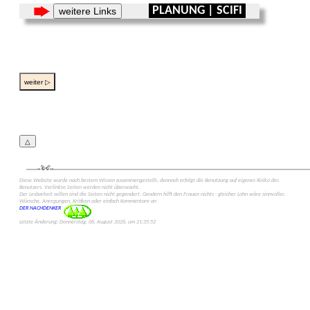
PLANUNG | SCIFI
weitere Links
weiter ▷
△
Diese Web­site wurde nach bestem Wissen zusammen­gestellt, dennoch erfolgt die Benutzung auf eigenes Risiko des
Benut­zers. Verlinkte Seiten werden nicht überwacht.
Der Lesbarkeit willen sind die Seiten nicht gegen­dert. Gendern hilft den Frauen nichts - gleicher Lohn wäre sinn­voller.
Wünsche, Anregungen, Kritiken oder einfach Kommen­tare an
DER NACHDENKER
Letzte Änderung: Donnerstag, 06. August 2026, um 21:35:52