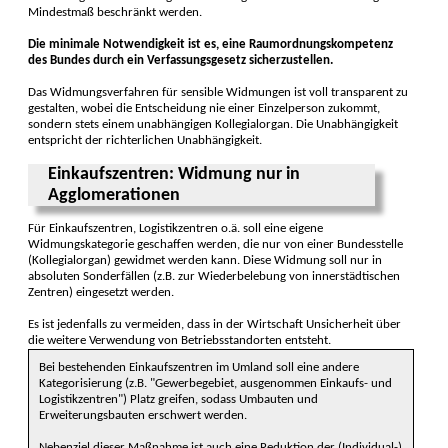
Mindestmaß beschränkt werden.
Die minimale Notwendigkeit ist es, eine Raumordnungskompetenz
des Bundes durch ein Verfassungsgesetz sicherzustellen.
Das Widmungsverfahren für sensible Widmungen ist voll transparent zu
gestalten, wobei die Entscheidung nie einer Einzelperson zukommt,
sondern stets einem unabhängigen Kollegialorgan. Die Unabhängigkeit
entspricht der richterlichen Unabhängigkeit.
Einkaufszentren: Widmung nur in
Agglomerationen
Für Einkaufszentren, Logistikzentren o.ä. soll eine eigene
Widmungskategorie geschaffen werden, die nur von einer Bundesstelle
(Kollegialorgan) gewidmet werden kann. Diese Widmung soll nur in
absoluten Sonderfällen (z.B. zur Wiederbelebung von innerstädtischen
Zentren) eingesetzt werden.
Es ist jedenfalls zu vermeiden, dass in der Wirtschaft Unsicherheit über
die weitere Verwendung von Betriebsstandorten entsteht.
Bei bestehenden Einkaufszentren im Umland soll eine andere
Kategorisierung (z.B. "Gewerbegebiet, ausgenommen Einkaufs- und
Logistikzentren") Platz greifen, sodass Umbauten und
Erweiterungsbauten erschwert werden.
Nebenziel dieser Maßnahme ist auch eine Reduktion der (Individual-)