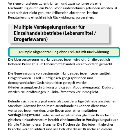
Versiegelungssteuer zu entrichten, und zwar so lange bis eine
Nachnutzung durch ein Produktionsunternehmen gefunden worden ist.
Lässt sich der nicht genutzte Teilbereich abtrennen, ist eine
Renaturierung einschließlich Rückwidmung vorgesehen.
Multiple Versiegelungssteuer für
Einzelhandelsbetriebe (Lebensmittel /
Drogeriewaren)
Multiple Abgabenzahlung ohne Freikauf mit Rückwidmung
Die Überversorgung mit Handelsbetrieben wird oft für die deutlich
höheren Preise (z.B. im Lebensmittelhandel) verantwortlich gemacht.
Die Genehmigung von bestimmten Handelsbetrieben (Lebensmittel,
Drogeriewaren...) soll künftig nach geographischen und
demographischen Gesichtspunkten geregelt werden
(Niederlassungsbeschränkung analog zum Apothekengesetz). Dadurch
werden Neueröffnungen in Einkaufszentren verunmöglicht.
Befinden sich bereits jetzt mehr als zwei derartige Betriebe am gleichen
Standort (Abstand ist politisch auszuhandeln) können diese zwar
weiterbetrieben werden, unterliegen aber einer
multiplen
Versiegelungssteuer
. Jeder einzelne Betrieb der gleichen Branche im
gleichen Einkaufszentrum bezahlt eine
kumulierte Versiegelungssteuer
für alle Flächen dieser Branche. Die Flächen der Betriebe mit gleicher
Branche werden addiert und alle Betriebe dieser Branche an diesem