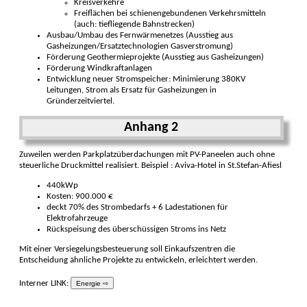
Kreisverkehre
Freiflächen bei schienengebundenen Verkehrsmitteln
(auch: tiefliegende Bahnstrecken)
Ausbau/Umbau des Fernwärmenetzes (Ausstieg aus
Gasheizungen/Ersatztechnologien Gasverstromung)
Förderung Geothermieprojekte (Ausstieg aus Gasheizungen)
Förderung Windkraftanlagen
Entwicklung neuer Stromspeicher: Minimierung 380KV
Leitungen, Strom als Ersatz für Gasheizungen in
Gründerzeitviertel.
Anhang 2
Zuweilen werden Parkplatzüberdachungen mit PV-Paneelen auch ohne
steuerliche Druckmittel realisiert. Beispiel : Aviva-Hotel in St.Stefan-Afiesl
440kWp
Kosten: 900.000 €
deckt 70% des Strombedarfs + 6 Ladestationen für
Elektrofahrzeuge
Rückspeisung des überschüssigen Stroms ins Netz
Mit einer Versiegelungsbesteuerung soll Einkaufszentren die
Entscheidung ähnliche Projekte zu entwickeln, erleichtert werden.
Interner LINK:
Energie ⇨