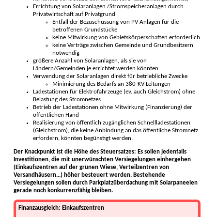
Errichtung von Solaranlagen /Stromspeicheranlagen durch
Privatwirtschaft auf Privatgrund
Entfall der Bezuschussung von PV-Anlagen für die
betroffenen Grundstücke
keine Mitwirkung von Gebietskörperschaften erforderlich
keine Verträge zwischen Gemeinde und Grundbesitzern
notwendig
größere Anzahl von Solaranlagen, als sie von
Ländern/Gemeinden je errichtet werden könnten
Verwendung der Solaranlagen direkt für betriebliche Zwecke
Minimierung des Bedarfs an 380-KV-Leitungen
Ladestationen für Elektrofahrzeuge (ev. auch Gleichstrom) ohne
Belastung des Stromnetzes
Betrieb der Ladestationen ohne Mitwirkung (Finanzierung) der
öffentlichen Hand
Realisierung von öffentlich zugänglichen Schnellladestationen
(Gleichstrom), die keine Anbindung an das öffentliche Stromnetz
erfordern, könnten begünstigt werden.
Der Knackpunkt ist die Höhe des Steuersatzes: Es sollen jedenfalls
Investitionen, die mit unerwünschten Versiegelungen einhergehen
(Einkaufszentren auf der grünen Wiese, Verteilzentren von
Versandhäusern...) höher besteuert werden. Bestehende
Versiegelungen sollen durch Parkplatzüberdachung mit Solarpaneelen
gerade noch konkurrenzfähig bleiben.
Finanzausgleich: Einkaufszentren