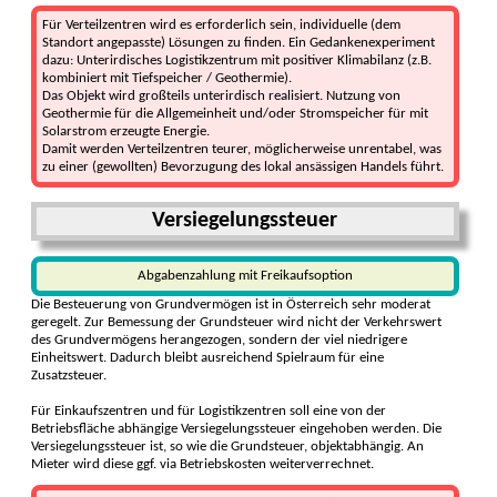
Für Verteilzentren wird es erforderlich sein, individuelle (dem
Standort angepasste) Lösungen zu finden. Ein Gedankenexperiment
dazu: Unterirdisches Logistikzentrum mit positiver Klimabilanz (z.B.
kombiniert mit Tiefspeicher / Geothermie).
Das Objekt wird großteils unterirdisch realisiert. Nutzung von
Geothermie für die Allgemeinheit und/oder Stromspeicher für mit
Solarstrom erzeugte Energie.
Damit werden Verteilzentren teurer, möglicherweise unrentabel, was
zu einer (gewollten) Bevorzugung des lokal ansässigen Handels führt.
Versiegelungssteuer
Abgabenzahlung mit Freikaufsoption
Die Besteuerung von Grundvermögen ist in Österreich sehr moderat
geregelt. Zur Bemessung der Grundsteuer wird nicht der Verkehrswert
des Grundvermögens herangezogen, sondern der viel niedrigere
Einheitswert. Dadurch bleibt ausreichend Spielraum für eine
Zusatzsteuer.
Für Einkaufszentren und für Logistikzentren soll eine von der
Betriebsfläche abhängige Versiegelungssteuer eingehoben werden. Die
Versiegelungssteuer ist, so wie die Grundsteuer, objektabhängig. An
Mieter wird diese ggf. via Betriebskosten weiterverrechnet.