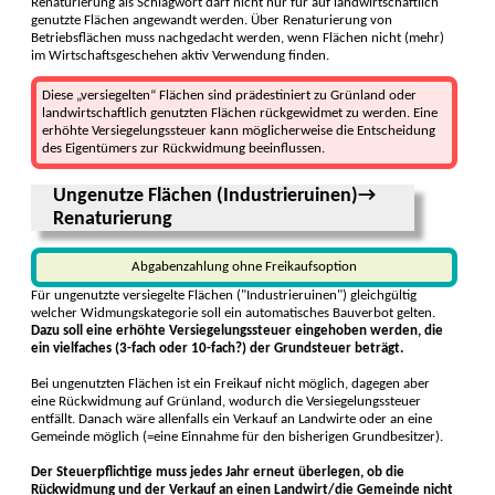
Renaturierung als Schlagwort darf nicht nur für auf landwirtschaftlich
genutzte Flächen angewandt werden. Über Renaturierung von
Betriebsflächen muss nachgedacht werden, wenn Flächen nicht (mehr)
im Wirtschaftsgeschehen aktiv Verwendung finden.
Diese „versiegelten“ Flächen sind prädestiniert zu Grünland oder
landwirtschaftlich genutzten Flächen rückgewidmet zu werden. Eine
erhöhte Versiegelungssteuer kann möglicherweise die Entscheidung
des Eigentümers zur Rückwidmung beeinflussen.
Ungenutze Flächen (Industrieruinen)→
Renaturierung
Abgabenzahlung ohne Freikaufsoption
Für ungenutzte versiegelte Flächen ("Industrieruinen") gleichgültig
welcher Widmungs­kategorie soll ein automatisches Bauverbot gelten.
Dazu soll eine erhöhte Versiegelungssteuer eingehoben werden, die
ein vielfaches (3-fach oder 10-fach?) der Grundsteuer beträgt.
Bei ungenutzten Flächen ist ein Freikauf nicht möglich, dagegen aber
eine Rückwidmung auf Grünland, wodurch die Versiegelungssteuer
entfällt. Danach wäre allenfalls ein Verkauf an Landwirte oder an eine
Gemeinde möglich (=eine Einnahme für den bisherigen Grundbesitzer).
Der Steuerpflichtige muss jedes Jahr erneut überlegen, ob die
Rückwidmung und der Verkauf an einen Landwirt/die Gemeinde nicht