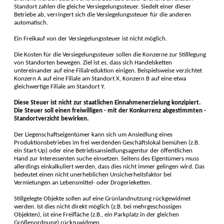
Standort zahlen die gleiche Versiegelungssteuer. Siedelt einer dieser
Betriebe ab, verringert sich die Versiegelungssteuer für die anderen
automatisch.
Ein Freikauf von der Versiegelungssteuer ist nicht möglich.
Die Kosten für die Versiegelungssteuer sollen die Konzerne zur Stilllegung
von Standorten bewegen. Ziel ist es, dass sich Handelsketten
untereinander auf eine Filialreduktion einigen. Beispielsweise verzichtet
Konzern A auf eine Filiale am Standort X, Konzern B auf eine etwa
gleichwertige Filiale am Standort Y.
Diese Steuer ist nicht zur staatlichen Einnahmenerzielung konzipiert.
Die Steuer soll einen freiwilligen - mit der Konkurrenz abgestimmten -
Standortverzicht bewirken.
Der Liegenschaftseigentümer kann sich um Ansiedlung eines
Produktionsbetriebes im frei werdenden Geschäftslokal bemühen (z.B.
ein Start-Up) oder eine Betriebsansiedlungsagentur der öffentlichen
Hand zur Interessenten suche einsetzen. Seitens des Eigentümers muss
allerdings einkalkuliert werden, dass dies nicht immer gelingen wird. Das
bedeutet einen nicht unerheblichen Unsicherheitsfaktor bei
Vermietungen an Lebensmittel- oder Drogerieketten.
Stillgelegte Objekte sollen auf eine Grünlandnutzung rückgewidmet
werden. Ist dies nicht direkt möglich (z.B. bei mehrgeschossigen
Objekten), ist eine Freifläche (z.B., ein Parkplatz in der gleichen
Größenordnung) rückzuwidmen.