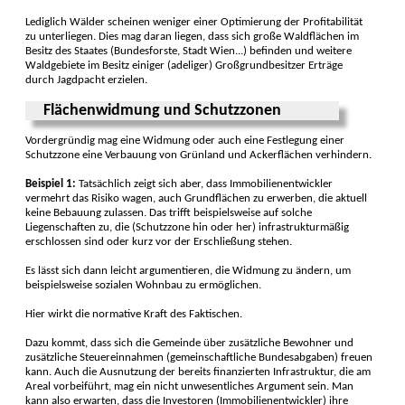
Lediglich Wälder scheinen weniger einer Optimierung der Profitabilität
zu unterliegen. Dies mag daran liegen, dass sich große Waldflächen im
Besitz des Staates (Bundesforste, Stadt Wien...) befinden und weitere
Waldgebiete im Besitz einiger (adeliger) Großgrundbesitzer Erträge
durch Jagdpacht erzielen.
Flächenwidmung und Schutzzonen
Vordergründig mag eine Widmung oder auch eine Festlegung einer
Schutzzone eine Verbauung von Grünland und Ackerflächen verhindern.
Beispiel 1:
Tatsächlich zeigt sich aber, dass Immobilienentwickler
vermehrt das Risiko wagen, auch Grundflächen zu erwerben, die aktuell
keine Bebauung zulassen. Das trifft beispielsweise auf solche
Liegenschaften zu, die (Schutzzone hin oder her) infrastrukturmäßig
erschlossen sind oder kurz vor der Erschließung stehen.
Es lässt sich dann leicht argumentieren, die Widmung zu ändern, um
beispielsweise sozialen Wohnbau zu ermöglichen.
Hier wirkt die normative Kraft des Faktischen.
Dazu kommt, dass sich die Gemeinde über zusätzliche Bewohner und
zusätzliche Steuereinnahmen (gemeinschaftliche Bundesabgaben) freuen
kann. Auch die Ausnutzung der bereits finanzierten Infrastruktur, die am
Areal vorbeiführt, mag ein nicht unwesentliches Argument sein. Man
kann also erwarten, dass die Investoren (Immobilienentwickler) ihre