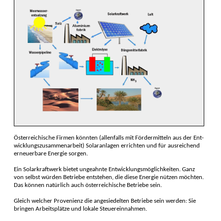
Österreichische Fir­men könnten (allenfalls mit Förder­mitteln aus der Ent­
wicklungs­zusammen­arbeit) Solar­anlagen errich­ten und für aus­reichend
erneuer­bare Ener­gie sorgen.
Ein Solarkraftwerk bietet unge­ahnte Ent­wicklungs­möglich­keiten. Ganz
von selbst würden Betriebe entstehen, die diese Energie nützen möchten.
Das können natür­lich auch öster­reichische Be­triebe sein.
Gleich welcher Provenienz die ange­siedelten Be­triebe sein werden: Sie
bringen Arbeits­plätze und lokale Steuer­einnahmen.