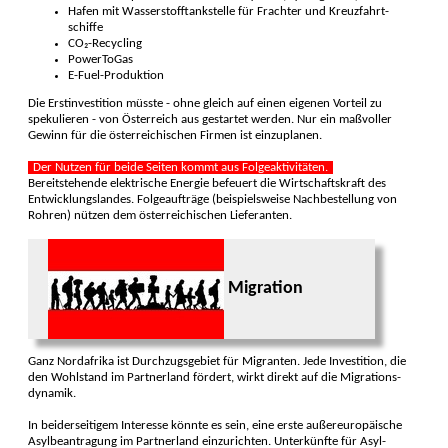
Hafen mit Wasserstoff­tank­stelle für Frach­ter und Kreuz­fahrt­
schiffe
CO₂-Recycling
PowerToGas
E-Fuel-Produktion
Die Erstinvestition müsste - ohne gleich auf einen eige­nen Vor­teil zu
speku­lieren - von Öster­reich aus gestar­tet werden. Nur ein maß­voller
Gewinn für die österreichi­schen Fir­men ist einzu­planen.
Der Nutzen für beide Seiten kommt aus Folge­aktivi­täten.
Bereitstehende elek­trische Ener­gie be­feuert die Wirtschafts­kraft des
Entwicklungs­landes. Folge­aufträge (beispielsweise Nachbestellung von
Rohren) nützen dem öster­reichi­schen Liefer­anten.
Migration
Ganz Nordafrika ist Durchzugs­gebiet für Migran­ten. Jede Investi­tion, die
den Wohl­stand im Partner­land fördert, wirkt direkt auf die Migrations­
dynamik.
In beider­seitigem Inter­esse könnte es sein, eine erste außer­europäische
Asyl­beantra­gung im Partner­land einzu­richten. Unter­künfte für Asyl­