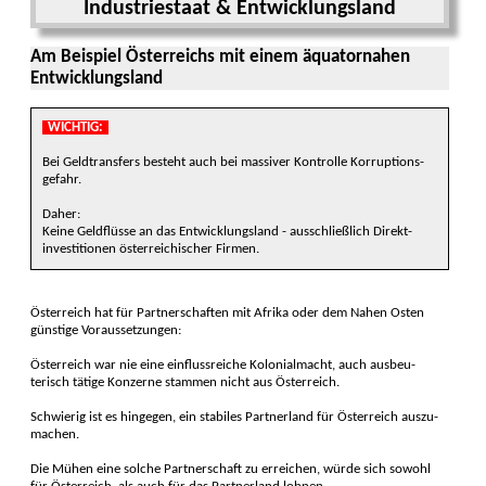
Industrie­staat & Entwicklungs­land
Am Beispiel Öster­reichs mit einem äquator­nahen
Entwick­lungs­land
WICHTIG:
Bei Geldtrans­fers besteht auch bei massiver Kontrolle Kor­ruptions­
gefahr.
Daher:
Keine Geld­flüsse an das Entwicklungs­land - aus­schließ­lich Direkt­
investi­tionen öster­reichi­scher Fir­men.
Österreich hat für Partner­schaften mit Afrika oder dem Na­hen Osten
güns­tige Voraus­setzungen:
Österreich war nie eine einfluss­reiche Kolonial­macht, auch ausbeu­
terisch tä­tige Kon­zerne stammen nicht aus Öster­reich.
Schwierig ist es hingegen, ein stabiles Partner­land für Öster­reich auszu­
machen.
Die Mühen eine solche Partner­schaft zu errei­chen, würde sich sowohl