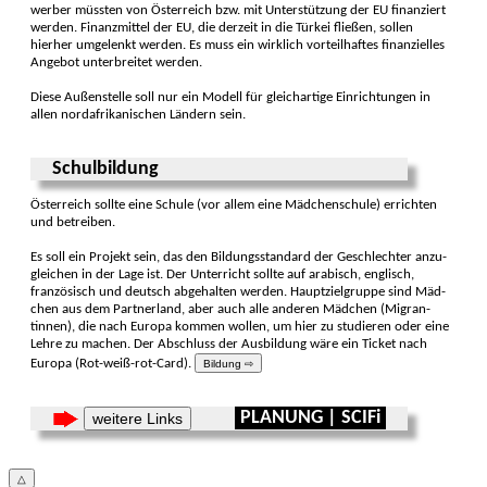
werber müssten von Öster­reich bzw. mit Unter­stützung der EU finan­ziert
werden. Finanz­mittel der EU, die der­zeit in die Türkei fließen, sollen
hierher umge­lenkt werden. Es muss ein wirklich vorteil­haftes finan­zielles
Ange­bot unter­breitet werden.
Diese Außenstelle soll nur ein Modell für gleich­artige Ein­richtun­gen in
allen nord­afri­kani­schen Ländern sein.
Schulbildung
Österreich sollte eine Schule (vor allem eine Mädchen­schule) er­richten
und be­treiben.
Es soll ein Projekt sein, das den Bildungs­standard der Geschlech­ter anzu­
gleichen in der Lage ist. Der Unterricht sollte auf ara­bisch, eng­lisch,
franzö­sisch und deutsch abge­halten werden. Hauptziel­gruppe sind Mäd­
chen aus dem Partner­land, aber auch alle anderen Mädchen (Migran­
tinnen), die nach Europa kommen wollen, um hier zu stu­dieren oder eine
Lehre zu machen. Der Ab­schluss der Aus­bildung wäre ein Ticket nach
Euro­pa (Rot-weiß-rot-Card).
Bildung ⇨
PLANUNG | SCIFi
weitere Links
△