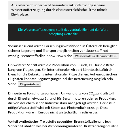
Aus österreichischer Sicht be­sonders zukunfts­trächtig ist eine
Wasser­stoffer­zeugung durch eine österrei­chische Firma mittels
Elektr­olyse.
Die Wasser­stoffer­zeugung stellt das zentrale Ele­ment der Wert­
schöpfungs­kette dar.
Vorausschauend wären Forschungs­investitionen in Österreich be­züglich
sicherer Lagerung und Transport­möglich­keiten von Sauer­stoff not­
wendig. Brenn­stoff­zellen-Know-How siehe
Wasserstoff für Donauschiffe ⇨
Ein weiterer Schritt wäre die Produk­tion von E-Fuels, z.B. für die Betan­
kung von Flug­zeugen. Ein internationaler Airport könnte als Luftdreh­
kreuz für die Betan­kung inter­nationaler Flüge dienen. Auf europäischen
Flughäfen könnten Begünstigungen bei der Besteuerung möglich sein .
Siehe:
Flugverkehr ⇨
Ein weiteres Forschungs­vorhaben: Umwand­lung von CO
zu Kraft­stoff
2
durch Einz­eller, etwa zu Ethanol für Benzin­motoren oder zu Produk­ten,
die von der chemi­schen Indus­trie stark nach­gefragt werden. Der dafür
nötige Wasser­stoff wird mit Strom aus Photo­voltaik erzeugt. Diese
Produk­tion wäre in Europa nicht wirt­schaftlich realisier­bar.
Vorteil synthetischer Treib­stoffe gegenüber Brenn­stoffzellen­antrieb:
Sicher­heit ähnlich wie bei Verbrennungs­motoren, Kraft­fahrzeug­industrie