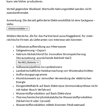
kann wie bisher produ­zieren.
Vorteil gegenüber Bio­diesel: Wert­volle Nahrungs­mittel werden nicht
zweck­ent­fremdet.
Anmerkung: Die derzeit geför­derte Elektro­mobilität ist eine Sack­gasse –
siehe:
Elektromobilität ⇨
Weitere Bereiche, die für das Partner­land ausschlag­gebend, für öster­
reichische Fir­men als Lieferan­ten von Interesse sein könnten:
Süßwasserauf­bereitung aus Meer­wasser
Salzgewinnung + Export
Natrium-Nickel­chlorid für inno­vative Strom­speicherung
(Voraus­setzung: aus­reichende Rein­heit NaCl)
Na-NiCl
-Batterie ⇨
2
Süßwasserpipelines ins Landes­innere
Landwirtschaftliche Nutzbar­machung von Wüsten­abschnit­ten
Aufforstungs­programme
Aluminiumwerk zur sinnvollen Ver­wendung der elek­trischen
Energie
Düngemittelfabrik auf Basis Elektro­lyse (Ammoniak­synthese nicht
mit Haber-Bosch Ver­fahren)
Wasserstoffproduktion auf Basis Elektro­lyse
Thermochemische/photokatalytische Wasserstoffproduktion
(Nickel-Ferrit oder Ceroxid)
Wasserstoffproduktion mittels Enzymen (Hydrogenase)