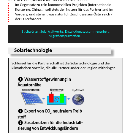
für Öster­reich, als auch für das Partner­land lohnen.
Im Gegensatz zu rein kommer­ziellen Projekten (Inter­natio­nale
Kon­zerne, China...) soll stets der Nutzen für das Partner­land im
Vorder­grund stehen, was natür­lich Zuschüsse aus Öster­reich /
der EU erfor­dert.
Stichwörter: Solar­kraftwerke, Entwicklungs­zusammenarbeit,
Migrations­prävention...
Solartechnologie
Schlüssel für die Partner­schaft ist die Solar­technologie und die
klima­tischen Vor­teile, die alle Partner­länder der Region mit­bringen.
❶ Wasserstoffgewinnung in
Äquatornähe
❷ Export von CO
neutralem Treib­
2
stoff
❸ Zusatznutzen für die Indus­tri­ali­
sierung von Entwicklungs­ländern