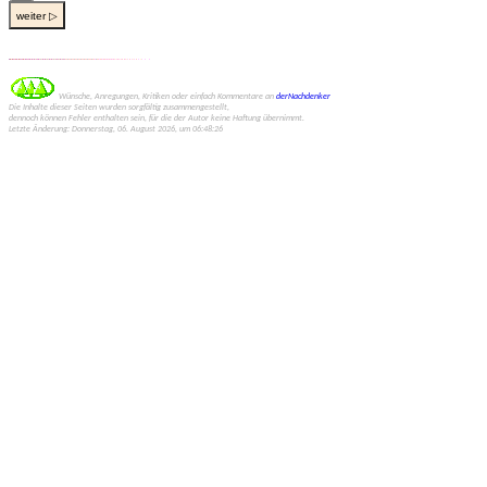
weiter ▷
Wünsche, Anregungen, Kritiken oder einfach Kommentare an
derNachdenker
Die Inhalte dieser Seiten wurden sorgfältig zusammengestellt,
dennoch können Fehler enthalten sein, für die der Autor keine Haftung übernimmt.
Letzte Änderung: Donnerstag, 06. August 2026, um 06:48:26