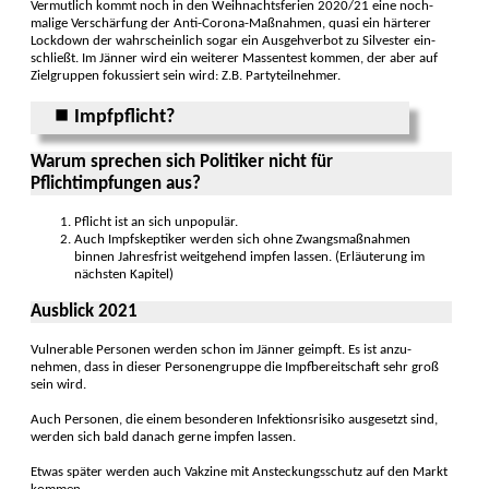
Vermutlich kommt noch in den Weih­nachts­ferien 2020/21 eine noch­
malige Ver­schärfung der Anti-Corona-Maß­nahmen, quasi ein härterer
Lock­down der wahr­scheinlich sogar ein Aus­geh­verbot zu Sil­vester ein­
schließt. Im Jänner wird ein weiterer Massen­test kommen, der aber auf
Ziel­gruppen fokus­siert sein wird: Z.B. Party­teil­nehmer.
⏹ Impfpflicht?
Warum sprechen sich Politiker nicht für
Pflichtimpfungen aus?
Pflicht ist an sich unpo­pulär.
Auch Impf­skeptiker werden sich ohne Zwangs­maß­nahmen
binnen Jahres­frist weit­gehend impfen lassen. (Erläu­te­rung im
näch­sten Ka­pi­tel)
Ausblick 2021
Vulnerable Personen werden schon im Jänner geimpft. Es ist anzu­
nehmen, dass in dieser Per­sonen­gruppe die Impf­bereit­schaft sehr groß
sein wird.
Auch Personen, die einem beson­deren Infek­tions­risiko aus­ge­setzt sind,
werden sich bald danach gerne impfen lassen.
Etwas später werden auch Vak­zine mit An­steckungs­schutz auf den Markt