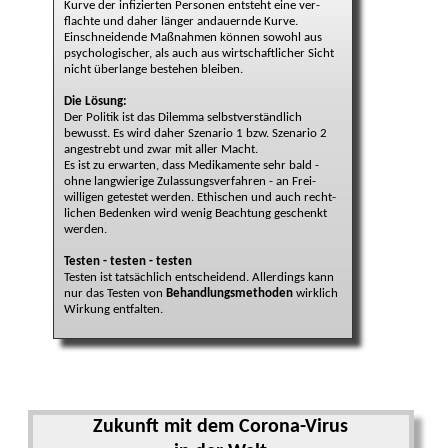
Kurve der infi­zierten Personen ent­steht eine ver­
flachte und daher länger an­dauernde Kurve.
Ein­schneidende Maß­nahmen können sowohl aus
psycho­logischer, als auch aus wirt­schaft­licher Sicht
nicht über­lange be­stehen bleiben.
Die Lösung:
Der Politik ist das Dilemma selbst­verständlich
bewusst. Es wird daher Sze­nario 1 bzw. Sze­nario 2
ange­strebt und zwar mit aller Macht.
Es ist zu er­warten, dass Medi­kamente sehr bald -
ohne lang­wierige Zu­lassungs­ver­fahren - an Frei­
willigen ge­tes­tet werden. Ethi­schen und auch recht­
lichen Be­denken wird wenig Be­ach­tung geschenkt
werden.
Testen - testen - testen
Testen ist tat­sächlich ent­scheidend. Aller­dings kann
nur das Testen von
Be­handlungs­me­thoden
wirk­lich
Wir­kung entfalten.
Zukunft mit dem Corona-Virus