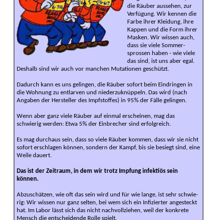
die Räuber aus­sehen, zur
Ver­fügung. Wir kennen die
Farbe ihrer Klei­dung, ihre
Kappen und die Form ihrer
Masken. Wir wissen auch,
dass sie viele Sommer­
sprossen haben - wie viele
das sind, ist uns aber egal.
Deshalb sind wir auch vor man­chen Muta­tionen geschützt.
Dadurch kann es uns ge­lingen, die Räuber sofort beim Ein­dringen in
die Wohnung zu ent­larven und nieder­zuknüppeln. Das wird (nach
Angaben der Hersteller des Impf­stoffes) in 95% der Fälle ge­lingen.
Wenn aber ganz viele Räuber auf ein­mal er­scheinen, mag das
schwierig werden: Etwa 5% der Ein­brecher sind erfolg­reich.
Es mag durch­aus sein, dass so viele Räuber kommen, dass wir sie nicht
sofort er­schlagen können, sondern der Kampf, bis sie besiegt sind, eine
Weile dauert.
Das ist der Zeit­raum, in dem wir trotz Impfung infek­tiös sein
können.
Abzuschätzen, wie oft das sein wird und für wie lange, ist sehr schwie­
rig: Wir wissen nur ganz selten, bei wem sich ein In­fizier­ter ange­steckt
hat. Im Labor lässt sich das nicht nach­voll­ziehen, weil der konkrete
Mensch die ent­scheiden­de Rolle spielt.