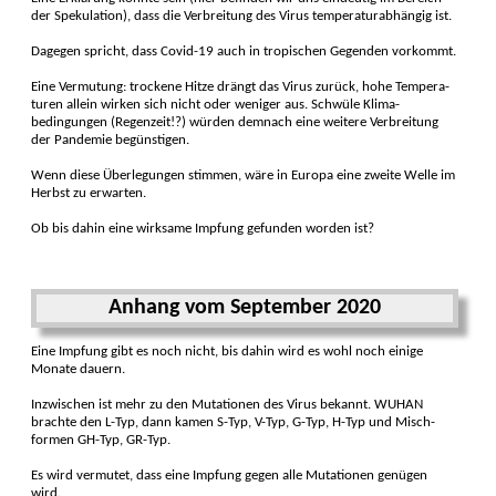
der Spe­kulation), dass die Ver­breitung des Virus tem­peratur­abhängig ist.
Dagegen spricht, dass Covid-19 auch in tro­pischen Ge­genden vor­kommt.
Eine Vermu­tung: trockene Hitze drängt das Virus zurück, hohe Tem­pera­
turen allein wirken sich nicht oder weniger aus. Schwüle Klima­
bedingungen (Regen­zeit!?) würden demnach eine weitere Ver­brei­tung
der Pan­demie be­güns­tigen.
Wenn diese Über­legungen stimmen, wäre in Europa eine zweite Welle im
Herbst zu erwarten.
Ob bis dahin eine wirk­same Imp­fung ge­funden wor­den ist?
Anhang vom September 2020
Eine Impfung gibt es noch nicht, bis dahin wird es wohl noch einige
Monate dauern.
Inzwischen ist mehr zu den Muta­tionen des Virus be­kannt. WUHAN
brachte den L-Typ, dann kamen S-Typ, V-Typ, G-Typ, H-Typ und Misch­
formen GH-Typ, GR-Typ.
Es wird vermutet, dass eine Impfung gegen alle Muta­tionen genü­gen
wird.