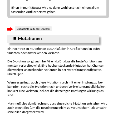
Einen Immuni­täts­pass wird es dann wohl erst nach einem allum­
fassenden Anti­körper­test geben.
Zusatzinfo aktuelle Statistik
⏹ Mutationen
Ein Nach­trag zu Muta­tionen aus An­laß der in Groß­britannien aufge­
tauchten hoch­an­steckenden Vari­ante:
Die Evolu­tion sorgt auch bei Viren dafür, dass die beste Varia­tion am
meis­ten ver­brei­tet wird. Eine hoch­ansteckende Muta­tion hat Chancen
die weni­ger an­stecken­den Vari­anten in der Ver­breitungs­häufig­keit zu
über­flügeln.
Wenn es gelingt, auch diese Muta­tion rasch mit einer Impfung zu be­
kämpfen, sucht die Evo­lution nach anderen Ver­breitungs­möglichkeiten -
kon­kret eine Varia­tion, bei der die der­zeitigen Impfungen wirkungs­los
sind.
Man muß also damit rech­nen, dass eine solche Muta­tion ent­stehen wird,
auch wenn dies (um die Bevöl­kerung nicht zu verun­sichern) als unwahr­
scheinlich dar­ge­stellt wird.