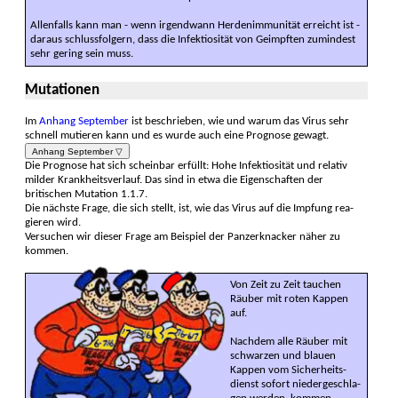
Allenfalls kann man - wenn irgend­wann Herden­immunität er­reicht ist -
daraus schluss­folgern, dass die Infek­tiosität von Geimpften zumindest
sehr gering sein muss.
Mutationen
Im
Anhang September
ist beschrie­ben, wie und warum das Virus sehr
schnell mu­tieren kann und es wurde auch eine Pro­gnose gewagt.
Anhang September ▽
Die Prognose hat sich schein­bar erfüllt: Hohe Infek­tiosi­tät und relativ
milder Krank­heits­verlauf. Das sind in etwa die Eigen­schaften der
britischen Mutation 1.1.7.
Die nächste Frage, die sich stellt, ist, wie das Virus auf die Impfung rea­
gieren wird.
Versuchen wir dieser Frage am Beispiel der Panzer­knacker näher zu
kommen.
Von Zeit zu Zeit tauchen
Räuber mit roten Kappen
auf.
Nachdem alle Räuber mit
schwarzen und blauen
Kappen vom Sicher­heits­
dienst sofort nieder­ge­schla­