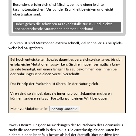
Besonders erfolgreich sind Mischt­ypen, die einen leichten
(asymptomatischen) Ver­lauf der Krank­heit bewirken und leicht
über­tragbar sind.
Daher gehen die schweren Krankheits­fälle zurück und leichte
hoch­an­steckende Muta­tionen nehmen über­hand.
Bei Viren ist sind Mutationen extrem schnell, viel schneller als beispiels­
weise bei Säuge­tieren.
Bei hoch entwickelten Spezies dauert es vergleichs­weise lange, bis sich
erfolg­reiche Muta­tionen aus­wir­ken. Giraffen haben vermutlich Jahr­
zehnte benötigt, um einen langen Hals zu be­kommen, der ihnen bei
der Nahrungs­suche einen Vorteil ver­schafft.
Das Prinzip der Evolution ist überall in der Natur gleich.
Viren sind so simpel, dass sie innerhalb von Sekunden mu­tieren
können, anderer­seits zur Fort­pflanzung einen Wirt benö­tigen.
Mehr zu Mutationen im
Anhang Jänner ▽
Zwecks Beurteilung der Aus­wirkungen der Mutationen des Corona­virus
rückt die Todes­statistik in den Fokus. Die Zuver­lässig­keit der Daten ist
nicht gut, aber jeden­falls besser als bei der Statis­tik über posi­tive Test­