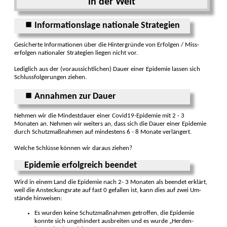
in der Welt
⏹ Informations­lage nationale Stra­tegien
Gesicherte Informa­tionen über die Hinter­gründe von Er­folgen / Miss­
erfolgen natio­naler Strate­gien liegen nicht vor.
Lediglich aus der (voraussichtlichen) Dauer einer Epi­demie lassen sich
Schluss­folgerungen ziehen.
⏹ Annahmen zur Dauer
Nehmen wir die Mindest­dauer einer Covid19-Epi­demie mit 2 - 3
Monaten an. Nehmen wir weiters an, dass sich die Dauer einer Epi­demie
durch Schutz­maßnahmen auf min­destens 6 - 8 Monate ver­längert.
Welche Schlüsse können wir daraus ziehen?
Epidemie erfolgreich beendet
Wird in einem Land die Epidemie nach 2- 3 Monaten als be­endet erklärt,
weil die An­steckungs­rate auf fast 0 ge­fallen ist, kann dies auf zwei Um­
stände hin­weisen:
Es wurden keine Schutz­maß­nahmen ge­troffen, die Epi­demie
konnte sich unge­hindert aus­breiten und es wurde „Herden­