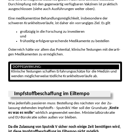
Durch­impfung mit den gegen­wärtig ver­füg­baren Vak­zinen ist prak­tisch
aus­geschlossen (siehe auch Aus­führungen weiter oben).
Eine medikamen­töse Behand­lungsmöglichkeit, insbe­sondere der
schweren Krank­heits­ver­läufe, ist daher ein vor­rangiges Ziel. Es gilt
großzügig in die Forschung zu inves­tieren
und
frühzeitig erfolg­ver­sprechen­de Medi­kamente zu be­stellen
Österreich hätte vor allem das Poten­tial, klinische Tes­tungen mit der­arti­
gen Medika­menten zu ermög­lichen.
DOPPELWIRKUNG:
Klinische Testungen schaffen Erfahrungs­schätze für die Medizin und
wenden möglicher­weise töd­liche Krank­heits­verläufe ab.
Impfstoffbeschaffung im Eiltempo
Was jedenfalls passieren muss: Bestellung des nächs­ten vor der Zu­
lassung stehenden Impf­stoffs - SputnikV. Hier soll der Grund­satz „
Koste
es was es wolle
“ wirk­lich ange­wendet werden. Ministerial­büro­kratie
und EU-Büro­kratie sollen außen vor bleiben.
Da die Zulassung von Sputnik V sicher noch einige Zeit benötigen wird,
ist diese Impf­stoff­beschaf­fung im Eil­tempo nicht möglich.