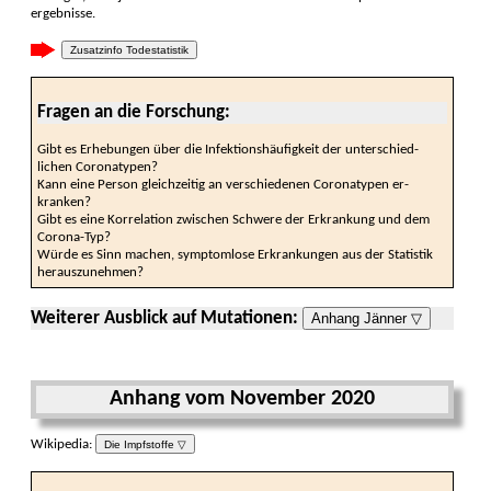
ergeb­nisse.
Zusatzinfo Todestatistik
Fragen an die Forschung:
Gibt es Erhebungen über die Infektions­häufig­keit der unterschied­
lichen Corona­typen?
Kann eine Person gleich­zeitig an verschie­denen Corona­typen er­
kranken?
Gibt es eine Korre­lation zwischen Schwere der Erkran­kung und dem
Corona-Typ?
Würde es Sinn machen, symptom­lose Erkran­kungen aus der Statis­tik
heraus­zu­nehmen?
Weiterer Ausblick auf Mutationen:
Anhang Jänner ▽
Anhang vom November 2020
Wikipedia:
Die Impfstoffe ▽