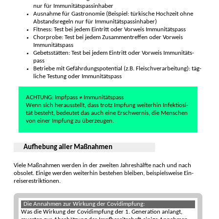
nur für Immuni­täts­pass­inhaber
Ausnahme für Gastro­nomie (Beispiel: tür­kische Hoch­zeit ohne
Abstands­regeln nur für Immuni­täts­pass­inhaber)
Fitness: Test bei jedem Ein­tritt oder Vor­weis Immuni­täts­pass
Chorprobe: Test bei jedem Zusammen­treffen oder Vor­weis
Immuni­täts­pass
Gebetsstätten: Test bei jedem Ein­tritt oder Vor­weis Immuni­täts­
pass
Betriebe mit Gefähr­dungs­potential (z.B. Fleisch­verar­beitung): täg­
liche Testung oder Immuni­täts­pass
ACHTUNG: Impf­pass ≠ Immu­nitäts­pass
Wenn sich heraus­stellt, dass trotz Impfung weiter­hin Infek­tiosi­
tät besteht, bedeutet das auch eine Er­schwer­nis, die Men­schen
von einer Impfung zu über­zeugen.
Aufhebung aller Maßnahmen
Viele Maß­nahmen werden in der zweiten Jahres­hälfte nach und nach
obsolet. Einige werden weiter­hin bestehen bleiben, beispiels­weise Ein­
reise­restrik­tionen.
Die Annahmen zur Wirkung der Covidimpfung:
Was die Wirkung der Covid­impfung der 1. Gene­ration anlangt,