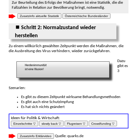
Zur Beurteilung des Erfolgs der Maßnahmen ist eine Sta­tistik, die die
Fall­zahlen in Re­lation zur Bevöl­ke­rung bringt, not­wendig.
Zusatzinfo aktuelle Statistik
Österreichische Bundesländer
⏹ Schritt 2: Normalzustand wieder
herstellen
Zu einem willkürlich gewählten Zeitpunkt werden die Maß­nahmen, die
die Ausbrei­tung des Virus ver­hindern, wieder zurück­gefahren.
Dazu
Herdenimmunität
gibt es
ist eine Illusion!
3
Szenarien:
Es gibt zu diesem Zeitpunkt wirksame Be­handlungs­methoden
Es gibt auch eine Schutz­impfung
Es hat sich nichts geändert
Ideen für Politik & Wirtschaft:
Einzelschritte ▽
slowly back ▽
Flugreisen ▽
Crowdfunding ▽
Quelle: quarks.de
Zusatzinfo Erklärvideo