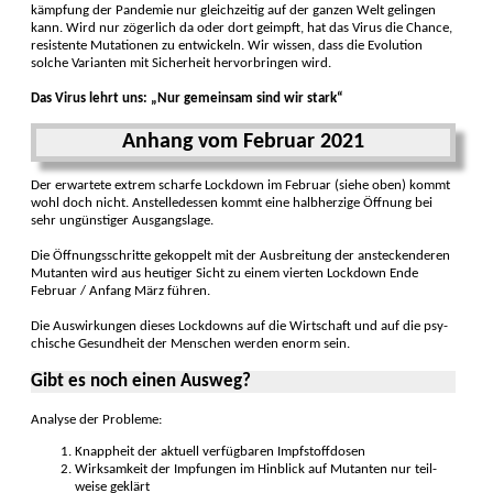
kämpfung der Pande­mie nur gleich­zeitig auf der ganzen Welt gelingen
kann. Wird nur zögerlich da oder dort ge­impft, hat das Virus die Chance,
resis­tente Muta­tionen zu ent­wickeln. Wir wissen, dass die Evolu­tion
solche Varianten mit Sicher­heit hervor­bringen wird.
Das Virus lehrt uns: „Nur gemein­sam sind wir stark“
Anhang vom Februar 2021
Der erwartete extrem scharfe Lock­down im Februar (siehe oben) kommt
wohl doch nicht. Anstelle­dessen kommt eine halb­herzige Öffnung bei
sehr ungüns­tiger Aus­gangs­lage.
Die Öffnungs­schritte gekoppelt mit der Aus­breitung der anstecken­deren
Mutanten wird aus heuti­ger Sicht zu einem vierten Lock­down Ende
Februar / An­fang März führen.
Die Auswirkungen dieses Lock­downs auf die Wirt­schaft und auf die psy­
chische Gesund­heit der Men­schen werden enorm sein.
Gibt es noch einen Ausweg?
Analyse der Probleme:
Knappheit der aktuell verfüg­baren Impf­stoff­dosen
Wirksamkeit der Imp­fungen im Hin­blick auf Mu­tan­ten nur teil­
weise ge­klärt