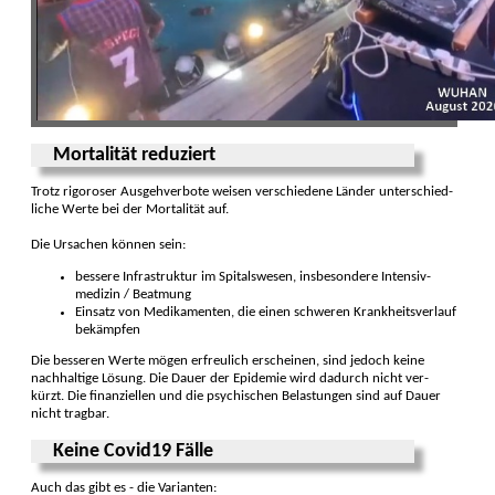
Mortalität reduziert
Trotz rigoroser Ausgeh­verbote weisen ver­schiedene Länder unter­schied­
liche Werte bei der Mor­talität auf.
Die Ursachen können sein:
bessere Infra­struktur im Spitals­wesen, insbe­sondere Intensiv­
medizin / Be­atmung
Einsatz von Medi­kamenten, die einen schweren Krankheits­ver­lauf
be­kämpfen
Die besseren Werte mögen erfreu­lich er­scheinen, sind jedoch keine
nach­haltige Lösung. Die Dauer der Epi­demie wird dadurch nicht ver­
kürzt. Die finan­ziellen und die psychi­schen Be­lastungen sind auf Dauer
nicht tragbar.
Keine Covid19 Fälle
Auch das gibt es - die Varianten: