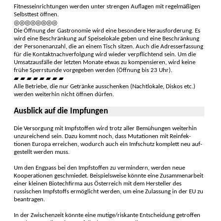
Fitness­einrichtungen werden unter strengen Auf­lagen mit regel­mäßigen
Selbst­test öffnen.
◎◎◎◎◎◎◎◎
Die Öffnung der Gastro­nomie wird eine besondere Heraus­forderung. Es
wird eine Beschränkung auf Speiselokale geben und eine Beschränkung
der Personen­anzahl, die an einem Tisch sitzen. Auch die Adress­erfassung
für die Kontakt­nach­verfolgung wird wieder ver­pflich­tend sein. Um die
Um­satzaus­fälle der letzten Monate etwas zu kompen­sieren, wird keine
frühe Sperr­stunde vorge­geben werden (Öff­nung bis 23 Uhr).
▰ ▰ ▰ ▰ ▰ ▰ ▰ ▰
Alle Be­triebe, die nur Ge­tränke aus­schenken (Nacht­lokale, Dis­kos etc.)
werden weiter­hin nicht öffnen dürfen.
Ausblick auf die Impfungen
Die Versorgung mit Impf­stoffen wird trotz aller Bemü­hungen weiter­hin
unzu­reichend sein. Dazu kommt noch, dass Muta­tionen mit Re­infek­
tionen Europa erreichen, wodurch auch ein Imf­schutz kom­plett neu auf­
gestellt wer­den muss.
Um den Engpass bei den Impf­stoffen zu vermin­dern, werden neue
Koopera­tionen ge­schmie­det. Beispielsweise könnte eine Zusammen­arbeit
einer kleinen Bio­tech­firma aus Österreich mit dem Her­steller des
russischen Impf­stoffs ermög­licht werden, um eine Zu­lassung in der EU zu
bean­tragen.
In der Zwischenzeit könnte eine mutige/riskante Entschei­dung getroffen