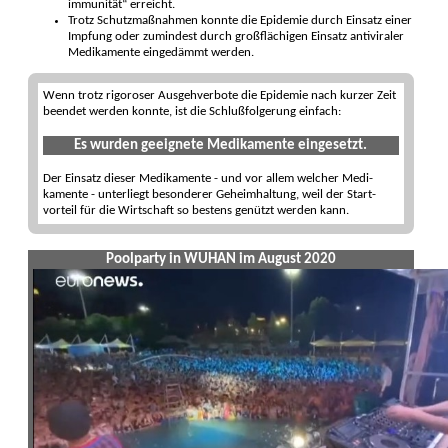
immuni­tät“ erreicht.
Trotz Schutz­maßnahmen konnte die Epi­demie durch Einsatz einer
Imp­fung oder zu­mindest durch groß­flächigen Ein­satz anti­viraler
Medi­kamente ein­ge­dämmt werden.
Wenn trotz rigoroser Ausgeh­verbote die Epidemie nach kurzer Zeit
beendet werden konnte, ist die Schluß­folgerung einfach:
Es wurden ge­eignete Medi­kamente ein­ge­setzt.
Der Einsatz dieser Medi­kamente - und vor allem welcher Medi­
kamente - unter­liegt beson­derer Geheim­haltung, weil der Start­
vorteil für die Wirt­schaft so bestens genützt werden kann.
Poolparty in WUHAN im August 2020