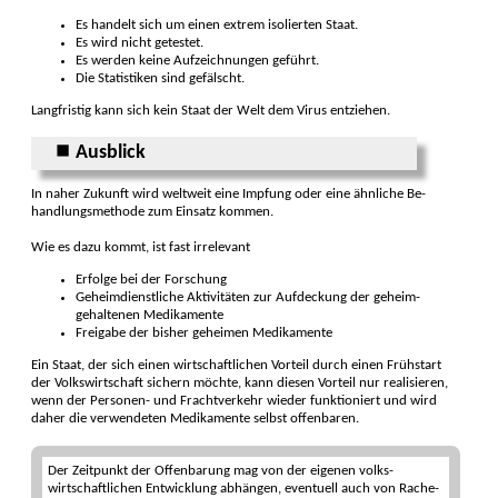
Es handelt sich um einen extrem isolier­ten Staat.
Es wird nicht getestet.
Es werden keine Aufzeichnungen geführt.
Die Statis­tiken sind gefälscht.
Langfristig kann sich kein Staat der Welt dem Virus entziehen.
⏹ Ausblick
In naher Zukunft wird weltweit eine Impfung oder eine ähnliche Be­
handlungs­methode zum Ein­satz kommen.
Wie es dazu kommt, ist fast irrelevant
Erfolge bei der Forschung
Geheim­dienstliche Akti­vitä­ten zur Auf­deckung der geheim­
gehaltenen Medi­kamente
Freigabe der bisher ge­heimen Medi­kamente
Ein Staat, der sich einen wirt­schaftlichen Vor­teil durch einen Früh­start
der Volks­wirtschaft sichern möchte, kann diesen Vorteil nur reali­sieren,
wenn der Per­sonen- und Fracht­ver­kehr wieder funktio­niert und wird
daher die verwen­deten Medi­kamente selbst offen­baren.
Der Zeitpunkt der Offen­barung mag von der eigenen volks­
wirtschaft­lichen Ent­wicklung abhängen, eventuell auch von Rache­