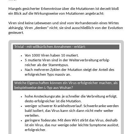
Mangels gesicherter Erkenntnisse über die Muta­tionen ist derzeit bloß
ein Blick auf die Wirkungs­weise von Muta­tionen ange­bracht:
Viren sind keine Lebewesen und sind vom Vor­handen­sein eines Wirtes
ab­hängig. Viren „denken“ nicht, sie sind aus­schließ­lich von der Evo­lution
ge­steuert.
Trivial - mit willkürlichen Annahmen - erklärt:
Von 1000 Viren haben 10 mutiert.
5 mutierte Viren sind in der Weiter­verbrei­tung erfolg­
reicher als der Stamm­typus.
Nach mehreren Zyklen der Muta­tion steigt der Anteil des
erfolg­reichen Typs massiv an.
Welche Eigenschaften können ein Virus erfolg­reicher machen, als
beispiels­weise den L-Typ aus Wuhan?
hohe Ansteckungs­rate: je schneller die Ver­brei­tung erfolgt,
desto erfolg­reicher ist die Muta­tion.
weniger schwerer Krankheits­ver­lauf: Schwer­kranke werden
bald isoliert, das Virus kann sich dann nicht mehr weiter
ver­teilen.
geringere Todesrate: Mit dem Wirt stirbt das Virus, deshalb
ist ein Virus, das nur wenige oder leichte Symp­tome aus­löst,
erfolg­reicher.