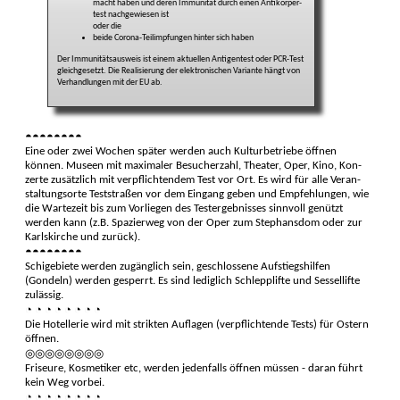
macht haben und deren Immuni­tät durch einen Anti­körper­
test nach­ge­wiesen ist
oder die
beide Corona-Teil­impfun­gen hin­ter sich haben
Der Immunitäts­ausweis ist einem ak­tuel­len Anti­gen­test oder PCR-Test
gleich­ge­setzt. Die Rea­lisie­rung der elek­tronischen Vari­ante hängt von
Ver­hand­lun­gen mit der EU ab.
◓◓◓◓◓◓◓◓
Eine oder zwei Wochen später werden auch Kultur­betriebe öffnen
können. Museen mit maximaler Besucher­zahl, Theater, Oper, Kino, Kon­
zerte zusätz­lich mit verpflichtendem Test vor Ort. Es wird für alle Veran­
staltungs­orte Test­straßen vor dem Eingang geben und Empfeh­lungen, wie
die Warte­zeit bis zum Vor­liegen des Tester­gebnis­ses sinnvoll ge­nützt
werden kann (z.B. Spazier­weg von der Oper zum Stephans­dom oder zur
Karls­kirche und zurück).
◓◓◓◓◓◓◓◓
Schigebiete werden zugänglich sein, geschlossene Aufstiegs­hilfen
(Gondeln) werden gesperrt. Es sind lediglich Schlepp­lifte und Sessel­lifte
zu­lässig.
◔ ◔ ◔ ◔ ◔ ◔ ◔ ◔
Die Hotellerie wird mit strikten Auf­lagen (verpflich­tende Tests) für Ostern
öffnen.
◎◎◎◎◎◎◎◎
Friseure, Kosme­tiker etc, werden jeden­falls öffnen müssen - daran führt
kein Weg vorbei.
◔ ◔ ◔ ◔ ◔ ◔ ◔ ◔