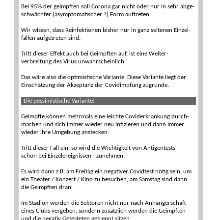
Bei 95% der ge­impften soll Corona gar nicht oder nur in sehr abge­
schwächter (asymptomatischer ?) Form auftreten.
Wir wissen, dass Re­infektionen bisher nur in ganz seltenen Einzel­
fällen aufgetreten sind.
Tritt dieser Effekt auch bei Ge­impften auf, ist eine Weiter­
verbreitung des Virus unwahr­scheinlich.
Das wäre also die opti­mistische Variante. Diese Variante liegt der
Ein­schät­zung der Ak­zep­tanz der Covid­impfung zu­grunde.
Die pessimistische Variante:
Geimpfte können mehrmals eine leichte Covid­erkrankung durch­
machen und sich immer wieder neu infi­zieren und dann immer
wieder ihre Umge­bung anstecken.
Tritt dieser Fall ein, so wird die Wichtig­keit von Antigen­tests -
schon bei Einzel­ereignissen - zu­nehmen.
Es wird dann z.B. am Freitag ein negativer Covid­test nötig sein, um
ein Theater / Konzert / Kino zu besuchen, am Sams­tag sind dann
die Ge­impften dran.
Im Stadion werden die Sek­toren nicht nur nach Anhänger­schaft
eines Clubs vergeben, sondern zusätzlich werden die Ge­impften
und die negativ Getes­teten getrennt sitzen.