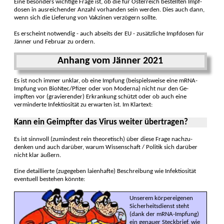
Eine besonders wich­tige Frage ist, ob die für Öster­reich bestell­ten Impf­
dosen in aus­reichender An­zahl vor­handen sein werden. Dies auch dann,
wenn sich die Lie­ferung von Vak­zinen verzögern sollte.
Es er­scheint not­wendig - auch ab­seits der EU - zusätz­liche Impf­dosen für
Jänner und Feb­ruar zu or­dern.
Anhang vom Jänner 2021
Es ist noch immer un­klar, ob eine Imp­fung (beispiels­weise eine mRNA-
Impfung von BioNtec/Pfizer oder von Mo­derna) nicht nur den Ge­
impften vor (gra­vieren­der) Erkran­kung schützt oder ob auch eine
vermin­derte Infek­tiosität zu er­war­ten ist. Im Klar­text:
Kann ein Geimpfter das Virus weiter über­tragen?
Es ist sinn­voll (zumindest rein theo­retisch) über diese Frage nach­zu­
denken und auch darüber, warum Wissen­schaft / Politik sich da­rüber
nicht klar äußern.
Eine detail­lierte (zuge­geben laien­hafte) Beschrei­bung wie Infek­tiosität
eventuell beste­hen könnte:
Unserem körper­eigenen
Sicher­heits­dienst steht
(dank der mRNA-Impfung)
ein genauer Steck­brief, wie