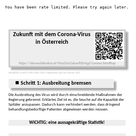
Zukunft mit dem Corona-Virus
in Österreich
https://dernachdenker.at/WasDieZukunftBringt/corona.htm#top
Aktualität: erstellt Mitte März 2020, ergänzende Links bis Februar 2021
⏹ Schritt 1: Ausbreitung bremsen
Die Ausbreitung des Virus wird durch ein­schneidende Maß­nahmen der
Re­gierung ge­bremst. Erklärtes Ziel ist es, die Seuche auf die Kapa­zität der
Spi­täler anzupassen. Dadurch kann verhindert werden, dass dringend
behand­lungs­bedürftige Patien­ten abgew­iesen werden müssen.
WICHTIG: eine aussagekräftige Statistik!