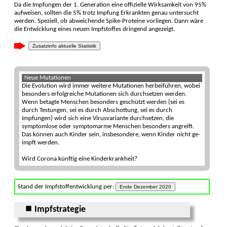
Da die Impfungen der 1. Generation eine offi­zielle Wirk­sam­keit von 95%
aufweisen, sollten die 5% trotz Impfung Erkrank­ten genau unter­sucht
werden. Spe­ziell, ob ab­weichen­de Spike-Prote­ine vor­liegen. Dann wäre
die Ent­wicklung eines neuen Impf­stoffes drin­gend ange­zeigt.
Zusatzinfo aktuelle Statistik
Neue Mutationen
Die Evolu­tion wird immer weitere Muta­tionen herbei­führen, wobei
beson­ders erfolg­reiche Muta­tionen sich durch­setzen werden.
Wenn betagte Men­schen beson­ders ge­schützt werden (sei es
durch Tes­tungen, sei es durch Ab­schottung, sei es durch
Impfungen) wird sich eine Virus­variante durch­setzen, die
symptom­lose oder symptom­arme Menschen beson­ders an­greift.
Das können auch Kinder sein, ins­beson­dere, wenn Kinder nicht ge­
impft werden.
Wird Corona künftig eine Kinderkrankheit?
Stand der Impfstoffentwicklung per:
Ende Dezember 2020
⏹ Impfstrategie