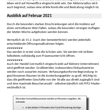
leben wird auf Home­office einge­schränkt sein. Der Aktions­radius wird
auch be­grenzt, sodass eine strikte Kon­trolle und Bestra­fung mög­lich ist.
Ausblick auf Februar 2021
Durch die besonders starken Einschränkungen wird die Inzidenz auf
einen vertretbaren Wert fallen, sodass die besonders strengen Auflagen
der letzten Woche aufgehoben werden können.
Vermutlich ab 15.2. (nach den Semesterferien) werden jedenfalls
entscheidende Öffnungsmaßnahmen folgen.
◕◕◕◕◕◕◕◕
Das werden in erster Linie die Schulen sein: Sie werden mit strik­ten
Selbst­tests vollständig zum Präsenzunterricht öffnen.
◕◕◕◕◕◕◕◕
Auch der Handel (vermutlich einge­schränkt auf kleinere Unter­nehmen)
wird ge­öffnet werden. Groß­betriebe, ins­besondere Einkaufs­zentren
werden noch zu­warten müssen. Verfassungs­kon­forme Begründung: In
geschlossenen Räumen ist die An­steckungs­gefahr zu groß. Wichtig ist,
dass die geöff­neten Geschäf­te von der Straße aus direkt zugäng­lich sind
und eine maximale Besucheranzahl - selbst­ver­ständlich mit FFP2-Maske -
ver­bind­lich ist.
Die ersten Immunitäts­ausweise werden an Per­sonen ver­geben, die
ent­weder
in den letzten 3 Monaten eine Covid-Er­krankung durch­ge­