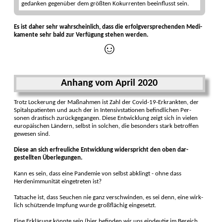
gedanken gegenüber dem größten Kokur­renten be­einflusst sein.
Es ist daher sehr wahr­scheinlich, dass die erfolg­versprechen­den Medi­
kamente sehr bald zur Ver­fügung stehen werden.
☺
Anhang vom April 2020
Trotz Lockerung der Maß­nahmen ist Zahl der Covid-19-Er­krank­ten, der
Spitals­patien­ten und auch der in Intensiv­sta­tionen befind­lichen Per­
sonen drastisch zurück­ge­gangen. Diese Ent­wicklung zeigt sich in vielen
euro­päischen Län­dern, selbst in solchen, die be­sonders stark be­troffen
ge­wesen sind.
Diese an sich er­freu­liche Ent­wicklung wider­spricht den oben dar­
gestell­ten Über­legungen.
Kann es sein, dass eine Pandemie von selbst abklingt - ohne dass
Herdenimmunität eingetreten ist?
Tatsache ist, dass Seuchen nie ganz ver­schwinden, es sei denn, eine wirk­
lich schützende Imp­fung wurde groß­flächig eingesetzt.
Eine Erklärung könnte sein (hier befin­den wir uns ein­deutig im Bereich