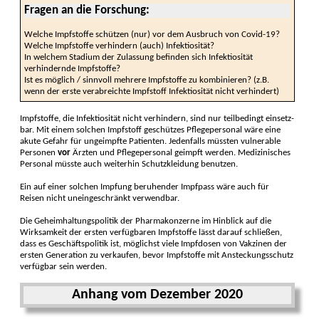
Fragen an die Forschung:
Welche Impf­stoffe schützen (nur) vor dem Ausbruch von Covid-19?
Welche Impf­stoffe ver­hindern (auch) Infek­tiosi­tät?
In welchem Stadium der Zulassung befinden sich Infek­tiosi­tät
verhindernde Impf­stoffe?
Ist es möglich / sinn­voll mehrere Impf­stoffe zu kombi­nieren? (z.B.
wenn der erste verabreichte Impf­stoff Infek­tiosi­tät nicht ver­hin­dert)
Impf­stoffe, die Infek­tiosi­tät nicht verhindern, sind nur teil­bedingt ein­setz­
bar. Mit einem solchen Impf­stoff ge­schützes Pflege­perso­nal wäre eine
akute Gefahr für unge­impfte Patien­ten. Jeden­falls müssten vulnerable
Per­sonen
vor
Ärzten und Pflege­per­sonal ge­impft werden. Medi­zinisches
Perso­nal müsste auch weiter­hin Schutz­kleidung be­nutzen.
Ein auf einer solchen Imp­fung beru­hender Impf­pass wäre auch für
Reisen nicht uneingeschränkt ver­wend­bar.
Die Geheim­haltungs­politik der Pharma­kon­zerne im Hin­blick auf die
Wirk­samkeit der ersten verfüg­baren Impf­stoffe lässt da­rauf schließen,
dass es Geschäfts­politik ist, mög­lichst viele Impf­dosen von Vakzinen der
ersten Generation zu verkaufen, bevor Impf­stoffe mit Ansteckungs­schutz
ver­fügbar sein werden.
Anhang vom Dezember 2020