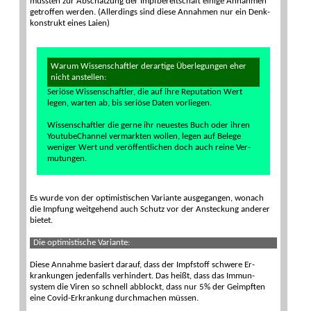
mussten zur Ab­schät­zung der Impf­bereit­schaft einige An­nahmen
getroffen werden. (Aller­dings sind diese An­nahmen nur ein Denk­
konstrukt eines Laien)
Warum Wissen­schaftler derartige Über­legungen eher
nicht an­stellen:
Seriöse Wissen­schaftler, die auf ihre Repu­ta­tion Wert
legen, warten ab, bis seri­öse Daten vor­liegen.
Wissenschaftler die gerne ihr neu­estes Buch oder ihren
You­tube­Channel vermark­ten wollen, legen auf Belege
weniger Wert und veröffent­lichen doch auch reine Ver­
mutungen.
Es wurde von der opti­misti­schen Vari­ante ausge­gangen, wonach
die Impfung weit­gehend auch Schutz vor der An­steckung ande­rer
bietet.
Die optimis­tische Variante:
Diese Annahme basiert darauf, dass der Impf­stoff schwere Er­
krankungen jeden­falls verhindert. Das heißt, dass das Immun­
system die Viren so schnell ab­blockt, dass nur 5% der Ge­impften
eine Covid-Er­krankung durc­hmachen müssen.