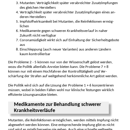
Mutanten: Verträg­lichkeit später verab­reichter Zusatz­impfungen
des gleichen Her­stellers
Verträglichkeit später verab­reichter Zusatz­impfungen eines an­
deren Her­stellers
Impfstoff­wirksamkeit bei Mutan­ten, die Re­infek­tionen ermög­
lichen
Medikamente gegen schweren Krank­heits­verlauf in naher
Zukunft nicht ver­fügbar
Coronamüdigkeit wirkt sich auf Ein­haltung der Sicherheits­gebote
aus
Einschleppung (auch neuer Vari­anten) aus anderen Ländern
kaum kon­trollier­bar
Die Probleme 2 - 5 können nur von der Wissen­schaft gelöst werden,
wozu die Poli­tik allenfalls Anreize bieten kann. Die Probleme 7 + 8
können nur mit einem Hoch­fahren der Kon­trolltätig­keit und Ver­
schärfung der Strafen auf weit­gehend her­kömm­liche Art gelöst werden.
Die Politik wird sich auf die Lösung der Pro­bleme 1 + 6 konzen­trieren
müssen, wobei in beiden Fällen wohl nur klinische Tes­tungen wirklich
effi­ziente Lösungs­ansätze bieten.
Medikamente zur Behandlung schwerer
Krank­heitsver­läufe
Mutanten, die Re­infek­tionen ermög­lichen, werden mittels Imp­fung nicht
abge­wehrt werden können. Eine ent­sprechende Impfung gibt es nicht
und wird es möglicher­weise nie geben. Auch eine schnelle welt­weite