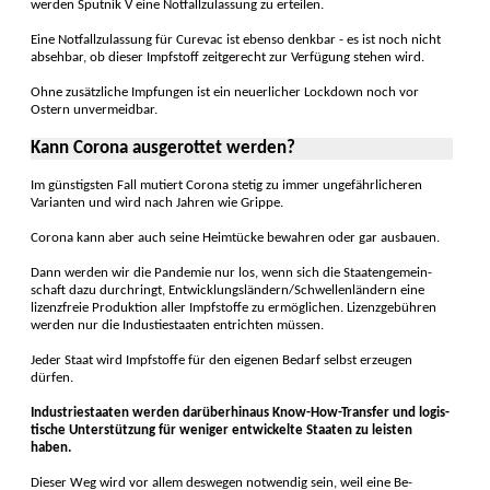
werden Sputnik V eine Notfall­zulassung zu erteilen.
Eine Notfall­zulassung für Curevac ist ebenso denkbar - es ist noch nicht
absehbar, ob dieser Impf­stoff zeitgerecht zur Verfügung stehen wird.
Ohne zusätzliche Impfungen ist ein neuerlicher Lock­down noch vor
Ostern unver­meidbar.
Kann Corona ausgerottet werden?
Im günstig­sten Fall mutiert Corona stetig zu immer ungefähr­liche­ren
Varian­ten und wird nach Jahren wie Grippe.
Corona kann aber auch seine Heim­tücke bewahren oder gar aus­bauen.
Dann werden wir die Pan­demie nur los, wenn sich die Staaten­gemein­
schaft dazu durch­ringt, Entwicklungs­ländern/Schwellen­ländern eine
lizenz­freie Produk­tion aller Impf­stoffe zu ermög­lichen. Lizenz­gebühren
werden nur die Industie­staaten ent­richten müssen.
Jeder Staat wird Impf­stoffe für den eigenen Bedarf selbst er­zeugen
dürfen.
Industrie­staaten werden darüber­hinaus Know-How-Transfer und logis­
tische Unter­stützung für weniger ent­wickelte Staaten zu leisten
haben.
Dieser Weg wird vor allem des­wegen not­wendig sein, weil eine Be­