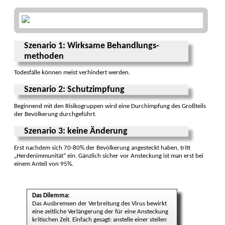
Szenario 1: Wirksame Behandlungs­
methoden
Todesfälle können meist verhindert werden.
Szenario 2: Schutzimpfung
Beginnend mit den Risikogruppen wird eine Durch­impfung des Großteils
der Bevöl­kerung durchgeführt.
Szenario 3: keine Änderung
Erst nachdem sich 70-80% der Bevöl­kerung angesteckt haben, tritt
„Herden­immuni­tät“ ein. Gänzlich sicher vor An­steckung ist man erst bei
einem An­teil von 95%.
Das Dilemma:
Das Aus­brem­sen der Verbrei­tung des Virus bewirkt
eine zeit­liche Ver­län­gerung der für eine An­steckung
kri­ti­schen Zeit. Ein­fach gesagt: anstelle einer steilen