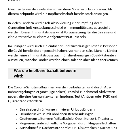
kommen.
Gleichzeitig werden viele Menschen ihren Sommer­urlaub planen. Ab
diesem Zeit­punkt wird die Impf­bereit­schaft bereits stark ansteigen.
In vielen Ländern wird nach Absolvierung einer Impfung der 2.
Generation (mit Ansteckungsschutz) ein Immunitäts­pass ausge­stellt
werden. Dieser Immunitäts­pass wird Voraus­setzung für die Ein­reise und
eine Alter­native zu einem Anti­gentest/PCR-Test sein.
Im Frühjahr wird auch ein ein­facher und zuver­lässiger Test für Per­sonen,
die Covid bereits durch­ge­macht haben, vor­handen sein. Manche Länder
werden einen Immunitäts­pass auch für die ehe­maligen Covid-Patien­ten
aus­stellen, manche Länder werden einen solchen aber nicht aner­kennen.
Was die Impfbereitschaft befeuern
wird:
Die Corona-Schutz­maß­nahmen werden bei­be­halten und durch Aus­
nahme­rege­lungen ergänzt (=gelockert). Es wird zu­neh­mend Akti­vi­täten
geben, die eine Auswahl zwischen Impfung, Test (Antigen oder PCR) und
Quarantäne erfor­dern.
Einreisebeschränkungen in vielen Urlaubsländern
Urlaubsrückreise mit ähnlichen Beschränkungen
Großveranstaltungen: Fußballspiele, Oper, Konzert, Theater ...
Flugreisen: unterschied­liche Vor­gaben durch Flug­gesell­schaften
Ausnahme für Nacht­gastro­nomie: Z.B. Disko­theken / Nacht­clubs