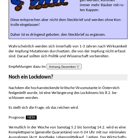
gen werden, kommen
immer mehr Räu­ber mit ro­
ten Kappen.
Diese entsprechen aber nicht dem Steck­brief und werden ohne Kon­
trolle eingelassen!
Daher ist es drin­gend geboten, den Steck­brief zu ergän­zen.
Wahrscheinlich werden sich innerhalb von 1-3 Jahren nach Wirk­sam­keit
der Impfung Muta­tionen durch­setzen, die von der Impfung nicht erfasst
sind. Darauf sollten sich Politik und Wissen­schaft vorbereiten.
Empfehlungen dazu im
Anhang Dezember ▽
Noch ein Lockdown?
Nachdem die hoch­ansteckende britische Virus­mutante in Öster­reich
fest­gestellt wurde, ist eine Ver­länge­rung des Lock­downs bis 8.2. be­
schlossen worden.
Es stellt sich die Frage, ob das reichen wird.
Prognose:
NEIN
Vermutlich in der Woche von Samstag 5.2 bis Sonntag 14.2. wird es eine
Komplett­sperre (generelle Quarantäne) von 0-24 Uhr mit nur minimalen
Aus­nahmen (Arzt, Apo­theke, Lebens­mittelkauf...) geben. Das Wirtschafts­