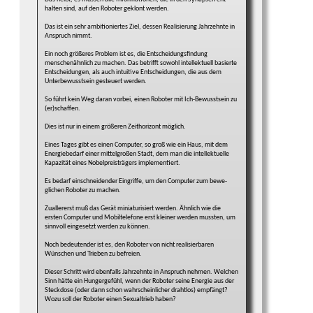
halten sind, auf den Robo­ter ge­klont werden.
Das ist ein sehr ambitio­niertes Ziel, dessen Rea­lisie­rung Jahr­zehnte in
Anspruch nimmt.
Ein noch größeres Problem ist es, die Ent­schei­dungs­findung
menschen­ähnlich zu machen. Das betrifft sowohl intellek­tuell basierte
Entschei­dun­gen, als auch intui­tive Ent­schei­dun­gen, die aus dem
Unter­bewusst­sein gesteu­ert werden.
So führt kein Weg daran vorbei, einen Roboter mit Ich-Bewusst­sein zu
(er)schaf­fen.
Dies ist nur in einem größeren Zeit­horizont möglich.
Eines Tages gibt es einen Computer, so groß wie ein Haus, mit dem
Energie­bedarf einer mittel­großen Stadt, dem man die intellek­tuelle
Kapa­zi­tät eines Nobel­preisträgers imple­mentiert.
Es bedarf einschneidender Eingriffe, um den Com­puter zum bewe­
glichen Roboter zu machen.
Zuallererst muß das Gerät minia­turisiert werden. Ähnlich wie die
ersten Computer und Mobil­tele­fone erst kleiner werden mussten, um
sinn­voll einge­setzt werden zu können.
Noch bedeutender ist es, den Roboter von nicht realisier­baren
Wünschen und Trieben zu befreien.
Dieser Schritt wird ebenfalls Jahr­zehnte in An­spruch nehmen. Welchen
Sinn hätte ein Hunger­gefühl, wenn der Roboter seine Ener­gie aus der
Steck­dose (oder dann schon wahr­schein­licher draht­los) empfängt?
Wozu soll der Roboter einen Sexual­trieb haben?