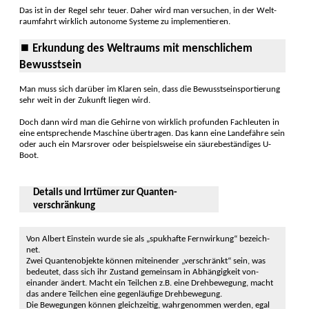
Das ist in der Regel sehr teuer. Daher wird man versuchen, in der Welt­
raumfahrt wirklich auto­nome Systeme zu imple­men­tieren.
⏹ Erkundung des Weltraums mit mensch­lichem
Bewusst­sein
Man muss sich darüber im Klaren sein, dass die Bewusst­seins­portierung
sehr weit in der Zu­kunft liegen wird.
Doch dann wird man die Ge­hirne von wirklich pro­funden Fach­leuten in
eine entspre­chende Ma­schine übertragen. Das kann eine Lande­fähre sein
oder auch ein Mars­rover oder beispiels­weise ein säure­beständiges U-
Boot.
Details und Irrtümer zur Quanten­
verschränkung
Von Albert Einstein wurde sie als „spukhafte Fern­wirkung“ bezeich­
net.
Zwei Quantenobjekte können mit­einender „ver­schränkt“ sein, was
be­deutet, dass sich ihr Zu­stand gemein­sam in Abhängigkeit von­
einander ändert. Macht ein Teil­chen z.B. eine Dreh­bewegung, macht
das andere Teil­chen eine gegen­läufige Dreh­bewe­gung.
Die Bewegungen können gleich­zeitig, wahrgenommen werden, egal