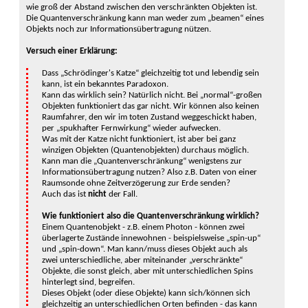
wie groß der Ab­stand zwischen den verschränk­ten Objekten ist.
Die Quanten­verschränkung kann man weder zum „beamen“ eines
Objekts noch zur Infor­mations­übertragung nützen.
Versuch einer Erklärung:
Dass „Schrödinger's Katze“ gleich­zeitig tot und leben­dig sein
kann, ist ein bekanntes Para­doxon.
Kann das wirklich sein? Natürlich nicht. Bei „normal“-großen
Objekten funktioniert das gar nicht. Wir können also keinen
Raumfahrer, den wir im toten Zustand wegge­schickt haben,
per „spukhafter Fern­wirkung“ wieder aufwecken.
Was mit der Katze nicht funk­tioniert, ist aber bei ganz
winzigen Objekten (Quanten­objekten) durch­aus mög­lich.
Kann man die „Quanten­verschränkung“ wenigstens zur
Infor­mations­übertragung nutzen? Also z.B. Daten von einer
Raumsonde ohne Zeitverzögerung zur Erde senden?
Auch das ist
nicht
der Fall.
Wie funktioniert also die Quanten­verschränkung wirklich?
Einem Quantenobjekt - z.B. einem Photon - können zwei
überlagerte Zu­stände inne­wohnen - beispielsweise „spin-up“
und „spin-down“. Man kann/muss dieses Objekt auch als
zwei unter­schiedliche, aber mit­einander „verschränkte“
Objekte, die sonst gleich, aber mit unter­schiedlichen Spins
hinter­legt sind, begreifen.
Dieses Objekt (oder diese Objekte) kann sich/können sich
gleich­zeitig an unterschied­lichen Orten befinden - das kann