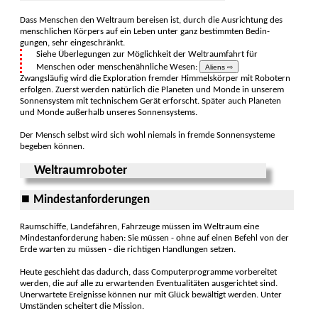
Dass Menschen den Welt­raum bereisen ist, durch die Aus­richtung des
mensch­lichen Körpers auf ein Leben unter ganz bestimmten Bedin­
gungen, sehr einge­schränkt.
Siehe Überle­gungen zur Möglich­keit der Weltraum­fahrt für
Men­schen oder men­schen­ähnliche Wesen:
Aliens ⇨
Zwangsläufig wird die Explo­ration fremder Himmels­körper mit Robo­tern
erfolgen. Zuerst werden natür­lich die Plane­ten und Monde in unserem
Sonnen­system mit techni­schem Gerät er­forscht. Später auch Plane­ten
und Monde außer­halb unseres Sonnen­systems.
Der Mensch selbst wird sich wohl nie­mals in fremde Sonnen­systeme
begeben können.
Weltraumroboter
⏹ Mindestanforderungen
Raumschiffe, Lande­fähren, Fahr­zeuge müssen im Welt­raum eine
Mindest­anforderung haben: Sie müssen - ohne auf einen Befehl von der
Erde warten zu müssen - die rich­tigen Hand­lungen setzen.
Heute geschieht das da­durch, dass Computer­programme vor­bereitet
werden, die auf alle zu erwar­tenden Eventua­litäten ausge­richtet sind.
Unerwar­tete Ereig­nisse können nur mit Glück be­wältigt werden. Unter
Um­ständen schei­tert die Mission.