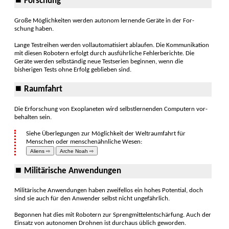
⏹ Forschung
Große Möglichkeiten werden autonom ler­nende Ge­räte in der For­
schung haben.
Lange Testreihen werden voll­automa­tisiert ablaufen. Die Kommu­nika­tion
mit diesen Robo­tern erfolgt durch aus­führliche Fehler­berichte. Die
Geräte werden selb­ständig neue Test­serien beginnen, wenn die
bisherigen Tests ohne Er­folg geblie­ben sind.
⏹ Raumfahrt
Die Erforschung von Exo­planeten wird selbst­lernen­den Com­putern vor­
behalten sein.
Siehe Überle­gungen zur Möglich­keit der Weltraum­fahrt für
Men­schen oder men­schen­ähnliche Wesen:
Aliens ⇨
Arche Noah ⇨
⏹ Militärische Anwendungen
Militärische Anwendungen haben zweifel­los ein hohes Poten­tial, doch
sind sie auch für den An­wender selbst nicht unge­fährlich.
Begonnen hat dies mit Robo­tern zur Spreng­mittel­entschär­fung. Auch der
Einsatz von auto­nomen Droh­nen ist durch­aus üb­lich ge­worden.