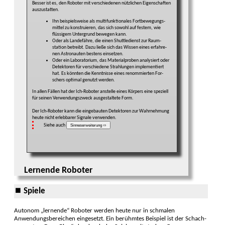
Besser ist es, den Robo­ter mit verschie­denen nütz­lichen Eigen­schaften
auszu­statten.
Ihn beispiels­weise als multi­funktionales Fort­bewegungs­
mittel zu konstruieren, das sich sowohl auf festem, wie
flüssi­gem Unter­grund bewe­gen kann.
Oder als Lande­fähre, die einen Shuttle­dienst zur Raum­
station be­treibt. Dazu ließe sich das Wissen eines erfahre­
nen Astro­nauten bestens ein­setzen.
Oder ein Labora­torium, das Material­proben analy­siert oder
Detek­toren für verschiedene Strahl­ungen implemen­tiert
hat. Es könnten die Kennt­nisse eines renommier­ten For­
schers opti­mal ge­nutzt werden.
In allen Fällen hat der Ich-Roboter anstelle eines Kör­pers eine speziell
für seinen Ver­wendungs­zweck ausgestal­tete Form.
Der Ich-Roboter kann die einge­bauten Detek­toren zur Wahr­neh­mung
heute nicht erleb­barer Si­gnale verwenden.
Siehe auch
Sinneserweiterung ⇨
Lernende Roboter
⏹ Spiele
Autonom „lernende“ Roboter werden heute nur in schmalen
Anwendungs­bereichen einge­setzt. Ein berühmtes Beispiel ist der Schach­