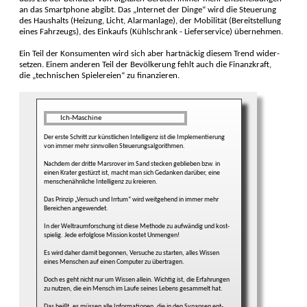
an das Smart­phone abgibt. Das „Internet der Dinge“ wird die Steue­rung
des Haus­halts (Heizung, Licht, Alarm­anlage), der Mobili­tät (Bereit­stellung
eines Fahr­zeugs), des Einkaufs (Kühl­schrank - Liefer­service) über­nehmen.
Ein Teil der Konsu­menten wird sich aber hart­näckig diesem Trend wider­
setzen. Einem anderen Teil der Bevöl­kerung fehlt auch die Finanz­kraft,
die „technischen Spielereien“ zu finan­zieren.
Ich-Maschine
Der erste Schritt zur künstli­chen Intelli­genz ist die Imple­mentierung
von immer mehr sinn­vollen Steuerungs­algorithmen.
Nachdem der dritte Mars­rover im Sand stecken ge­blieben bzw. in
einen Krater gestürzt ist, macht man sich Gedan­ken darüber, eine
menschen­ähn­liche Intelli­genz zu kreieren.
Das Prinzip „Versuch und Irrtum“ wird weit­gehend in immer mehr
Bereichen ange­wendet.
In der Weltraumforschung ist diese Methode zu aufwändig und kost­
spielig. Jede erfolglose Mission kostet Un­mengen!
Es wird daher damit be­gonnen, Ver­suche zu starten, alles Wissen
eines Menschen auf einen Com­puter zu über­tragen.
Doch es geht nicht nur um Wissen allein. Wichtig ist, die Erfahrun­gen
zu nutzen, die ein Mensch im Laufe seines Lebens gesammelt hat.
Das heißt, es müssen alle Informa­tionen, die in den Synap­sen ent­