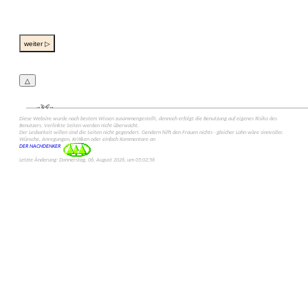
weiter ▷
△
Diese Web­site wurde nach bestem Wissen zusammen­gestellt, dennoch erfolgt die Benutzung auf eigenes Risiko des
Benut­zers. Verlinkte Seiten werden nicht überwacht.
Der Lesbarkeit willen sind die Seiten nicht gegen­dert. Gendern hilft den Frauen nichts - gleicher Lohn wäre sinn­voller.
Wünsche, Anregungen, Kritiken oder einfach Kommen­tare an
DER NACHDENKER
Letzte Änderung: Donnerstag, 06. August 2026, um 05:02:56