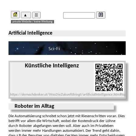
Artificial Intelligence
Künstliche Intelligenz
https://dernachdenker.at/WasDieZukunftBringt/artificialIntelligence.htm#top
Roboter im Alltag
Die Automatisierung schreitet schon jetzt mit Riesen­schritten voran. Dies
betrifft vor allem die Wirtschaft, wobei der Kosten­druck der Löhne
durch Roboter abge­fangen werden soll. Aber auch im Privat­leben
werden immer mehr Hand­lungen auto­mati­siert. Der Trend geht dahin,
dass z.B der Benutzer von digi­talen Geräten immer mehr Ent­scheidungen