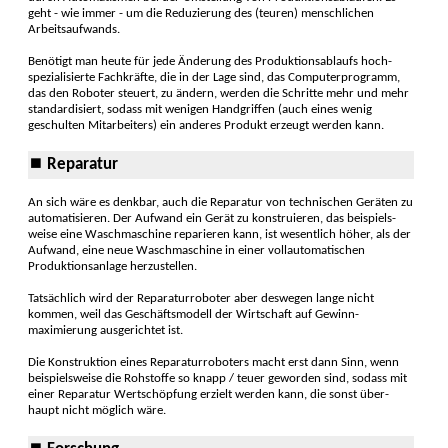
geht - wie immer - um die Redu­zierung des (teuren) mensch­lichen
Arbeits­aufwands.
Benötigt man heute für jede Änderung des Produktionsablaufs hoch­
spezialisierte Fach­kräfte, die in der Lage sind, das Computer­programm,
das den Roboter steuert, zu ändern, werden die Schritte mehr und mehr
standar­disiert, sodass mit wenigen Handgriffen (auch eines wenig
geschulten Mit­arbeiters) ein anderes Pro­dukt er­zeugt werden kann.
⏹ Reparatur
An sich wäre es denkbar, auch die Repara­tur von tech­nischen Geräten zu
auto­matisieren. Der Auf­wand ein Gerät zu konstru­ieren, das beispiels­
weise eine Wasch­maschine repa­rieren kann, ist wesentlich höher, als der
Auf­wand, eine neue Wasch­maschine in einer voll­automatischen
Produktions­anlage herzustellen.
Tatsächlich wird der Reparatur­roboter aber des­wegen lange nicht
kommen, weil das Geschäfts­modell der Wirt­schaft auf Gewinn­
maximierung ausge­richtet ist.
Die Konstruktion eines Reparatur­robo­ters macht erst dann Sinn, wenn
beispiels­weise die Roh­stoffe so knapp / teuer geworden sind, sodass mit
einer Reparatur Wert­schöpfung erzielt werden kann, die sonst über­
haupt nicht mög­lich wäre.