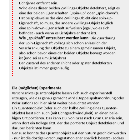
Licht­jahre entfernt sein.
Wird eines dieser beiden Zwillings-Objekte detek­tiert, zeigt es
eine der beiden Eigen­schaften („spin-up“ oder „spin-down“).
Hat beispielsweise das eine Zwillings-Objekt eine spin-up-
Eigenschaft, so muss, das andere Zwillings-Objekt folglich
eine spin-down-Eigenschaft aufweisen (egal, wo es sich
befindet - auch wenn es Licht­jahre ent­fernt ist).
Wie „spukhaft“ entzaubert werden kann:
Die Zuordnung
der Spin-Eigen­schaft voll­zog sich schon anläss­lich der
Verschrän­kung der Objekte zu einem gemein­samen Objekt,
also schon bevor eines der beiden Objekte bewegt worden
ist (und sei es um Licht­jahre)
Der Zustand des anderen (nicht oder später detek­tierten
Objekts) ist immer gegen­läufig.
Die (möglichen) Experimente
Verschränkte Quantenobjekte lassen sich auch experi­mentell
erzeugen, wie das genau gemacht wird (Doppel­spalt­anordnung oder
Polarisation) soll hier nicht weiter beleuch­tet werden.
Ein Quanten­objekt (oder auch der halbe Zwilling eines Quanten­
objekts) lässt sich auch (mit Licht­geschwin­digkeit) an einen belie­
bigen Ort portieren. Das kann z.B. von Graz nach Gran Canaria sein,
wenn dort ein Kollege sitzt, der das portierte Objekt detek­tieren und
darüber berichten kann.
Genauso könnte das Quanten­objekt auf den Saturn geschickt werden
- nur ist die dortige Forschungs­station eher spärlich besetzt - sodass