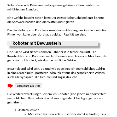
Selbst­steuernde Raketen­abwehr­systeme gehören schon heute zum
militä­rischen Stan­dard.
Eine Gefahr besteht schon jetzt: Der gegne­rische Geheim­dienst könnte
die Soft­ware hacken und die Waffe umdiri­gieren.
Die Herstellung von Roboter­armeen kommt bislang nur in science-fiction
Filmen vor, kann aber durchaus bald zur Rea­lität werden.
Roboter mit Bewusst­sein
Eine Sache wird sicher kommen - aber erst in ferner Zu­kunft: Die
Konstruk­tion von Robotern mit Ich-Bewusst­sein. Also eine Maschine, die
genauso funktio­niert, wie das men­schliche Ge­hirn.
Entscheidend wird sein, ob und wie es ge­lingt, ein mensch­liches Gehirn
in eine Maschine zu por­tieren. Also, nicht nur das gespei­cherte Wissen,
auch alle Synap­sen, die Gefühle und sogar das Ich!
Zusatzinfo Ein-/Aus
Die Weiterentwicklung zu einem Ich-Roboter (also jenem mit portier­tem
mensch­lichem Bewusst­sein) wird von folgenden Über­le­gungen voran­
getrieben :
Unsterblichkeit
Menschen können sich nur schwer damit ab­finden, dass