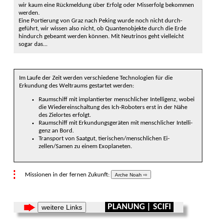
wir kaum eine Rückmeldung über Erfolg oder Miss­erfolg bekommen
werden.
Eine Portierung von Graz nach Peking wurde noch nicht durch­
geführt, wir wissen also nicht, ob Quanten­objekte durch die Erde
hindurch gebeamt werden können. Mit Neu­trinos geht viel­leicht
sogar das...
Im Laufe der Zeit werden verschie­dene Techno­logien für die
Erkundung des Welt­raums gestar­tet werden:
Raumschiff mit implan­tierter mensch­licher Intelli­genz, wobei
die Wieder­einschaltung des Ich-Robo­ters erst in der Nähe
des Ziel­ortes erfolgt.
Raumschiff mit Erkundungs­geräten mit mensch­licher Intelli­
genz an Bord.
Transport von Saat­gut, tierischen/mensch­lichen Ei­
zellen/Samen zu einem Exo­pla­neten.
Missionen in der fernen Zukunft:
Arche Noah ⇨
PLANUNG | SCIFI
weitere Links