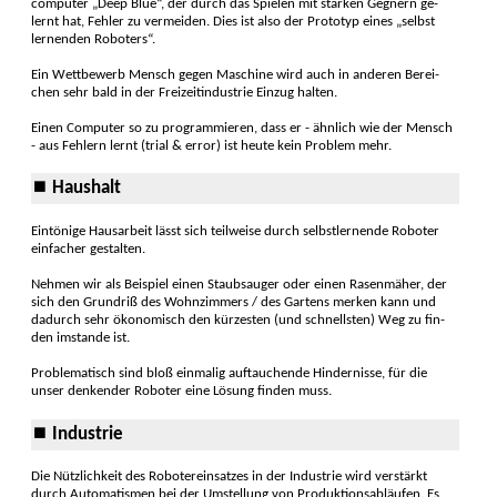
computer „Deep Blue“, der durch das Spielen mit starken Gegnern ge­
lernt hat, Fehler zu vermeiden. Dies ist also der Prototyp eines „selbst
lernen­den Ro­boters“.
Ein Wettbewerb Mensch gegen Maschine wird auch in anderen Be­rei­
chen sehr bald in der Freizeit­industrie Einzug halten.
Einen Computer so zu program­mieren, dass er - ähnlich wie der Mensch
- aus Fehlern lernt (trial & error) ist heute kein Pro­blem mehr.
⏹ Haushalt
Eintönige Hausarbeit lässt sich teil­weise durch selbst­lernende Robo­ter
einfacher ge­stal­ten.
Nehmen wir als Beispiel einen Staub­sauger oder einen Rasen­mäher, der
sich den Grund­riß des Wohnzimmers / des Gar­tens merken kann und
dadurch sehr ökono­misch den kürzes­ten (und schnell­sten) Weg zu fin­
den im­stande ist.
Problematisch sind bloß einmalig auf­tauchende Hinder­nisse, für die
unser denkender Roboter eine Lö­sung finden muss.
⏹ Industrie
Die Nützlichkeit des Roboter­einsatzes in der Indus­trie wird verstärkt
durch Automa­tismen bei der Um­stellung von Produk­tions­abläufen. Es