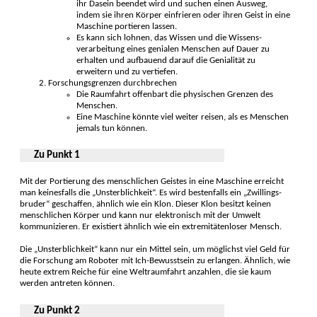
ihr Dasein be­endet wird und suchen einen Ausweg,
indem sie ihren Körper ein­frieren oder ihren Geist in eine
Maschine por­tieren lassen.
Es kann sich lohnen, das Wissen und die Wissens­
verarbeitung eines geni­alen Menschen auf Dauer zu
erhal­ten und auf­bauend darauf die Genia­lität zu
erweitern und zu ver­tiefen.
Forschungs­grenzen durch­brechen
Die Raumfahrt offen­bart die physischen Gren­zen des
Menschen.
Eine Maschine könnte viel weiter reisen, als es Menschen
jemals tun können.
Zu Punkt 1
Mit der Portierung des mensch­lichen Geistes in eine Maschine er­reicht
man keines­falls die „Unsterb­lichkeit“. Es wird besten­falls ein „Zwillings­
bruder“ geschaffen, ähnlich wie ein Klon. Dieser Klon besitzt keinen
menschlichen Körper und kann nur elek­tronisch mit der Um­welt
kommu­nizieren. Er existiert ähnlich wie ein extremi­täten­loser Mensch.
Die „Unsterb­lichkeit“ kann nur ein Mittel sein, um mög­lichst viel Geld für
die For­schung am Roboter mit Ich-Bewusst­sein zu er­langen. Ähnlich, wie
heute extrem Reiche für eine Welt­raumfahrt anzah­len, die sie kaum
werden an­treten können.
Zu Punkt 2