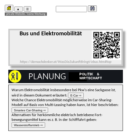
Bus und Elektro­mobili­tät
https://dernachdenker.at/WasDieZukunftBringt/ebus.htm#top
Warum Elektro­mobili­tät insbesondere bei Pkw's eine Sack­gasse ist,
wird in diesem Doku­ment erläu­tert:
E-Car ⇨
Welche Chance Elektro­mobili­tät möglicherweise im Car-Sharing-
Modell auf Basis von Multi-Leasing haben kann, ist hier beschrieben:
Smartes Car-Sharing ⇨
Alternativen für her­kömmliche elek­trisch betrie­bene Fort­
bewegungs­mittel kann es z. B. in der Schifffahrt geben:
Wasserstoffantrieb ⇨