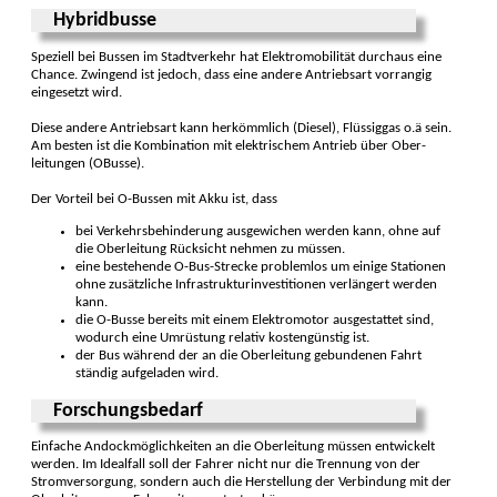
Hybridbusse
Speziell bei Bussen im Stadt­verkehr hat Elektro­mobili­tät durchaus eine
Chance. Zwingend ist jedoch, dass eine andere Antrieb­sart vorrangig
einge­setzt wird.
Diese andere Antriebsart kann her­kömmlich (Diesel), Flüssig­gas o.ä sein.
Am besten ist die Kombination mit elektrischem An­trieb über Ober­
leitungen (OBusse).
Der Vorteil bei O-Bussen mit Akku ist, dass
bei Verkehrs­behinderung ausge­wichen werden kann, ohne auf
die Ober­leitung Rück­sicht nehmen zu müssen.
eine bestehende O-Bus-Strecke problem­los um einige Sta­tionen
ohne zusätzliche Infra­struktur­investi­tionen ver­längert werden
kann.
die O-Busse bereits mit einem Elek­tro­motor aus­gestattet sind,
wodurch eine Um­rüs­tung relativ kosten­günstig ist.
der Bus während der an die Ober­leitung gebun­denen Fahrt
ständig aufge­laden wird.
Forschungsbedarf
Einfache Andock­möglich­keiten an die Ober­leitung müssen ent­wickelt
werden. Im Idealfall soll der Fahrer nicht nur die Tren­nung von der
Strom­versorgung, sondern auch die Her­stellung der Ver­bindung mit der