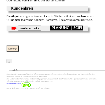
Ober­leitung vom Fahrersitz aus starten können.
Kundenkreis
Die Akquirierung von Kunden kann in Städten mit einem vorhan­denen
O-Bus-Netz (Salzburg, Solingen, Sarajewo...) relativ unkompliziert sein.
PLANUNG | SCIFI
weitere Links
weiter ▷
△
Diese Web­site wurde nach bestem Wissen zusammen­gestellt, dennoch erfolgt die Benutzung auf eigenes Risiko des
Benut­zers. Verlinkte Seiten werden nicht überwacht.
Der Lesbarkeit willen sind die Seiten nicht gegen­dert. Gendern hilft den Frauen nichts - gleicher Lohn wäre sinn­voller.
Wünsche, Anregungen, Kritiken oder einfach Kommen­tare an
DER NACHDENKER
Letzte Änderung: Sonntag, 09. August 2026, um 16:24:09